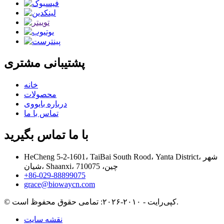
پشتیبانی مشتری
خانه
محصولات
درباره بایووی
تماس با ما
با ما تماس بگیرید
HeCheng 5-2-1601، TaiBai South Rood، Yanta District، شهر
شیان، Shaanxi، چین، 710075
‎+86-029-88899075‎
grace@biowaycn.com
© کپی‌رایت - ۲۰۱۰-۲۰۲۶: تمامی حقوق محفوظ است.
نقشه سایت