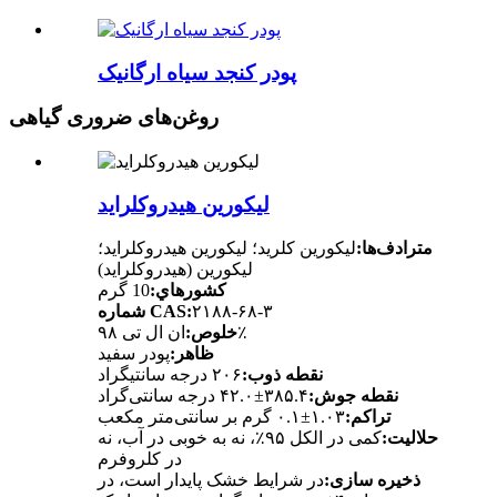
پودر کنجد سیاه ارگانیک
روغن‌های ضروری گیاهی
لیکورین هیدروکلراید
مترادف‌ها:
لیکورین کلرید؛ لیکورین هیدروکلراید؛
لیکورین (هیدروکلراید)
کشورهاي:
10 گرم
۲۱۸۸-۶۸-۳
شماره CAS:
ان ال تی ۹۸٪
خلوص:
ظاهر:
پودر سفید
نقطه ذوب:
۲۰۶ درجه سانتیگراد
نقطه جوش:
۳۸۵.۴±۴۲.۰ درجه سانتی‌گراد
تراکم:
۱.۰۳±۰.۱ گرم بر سانتی‌متر مکعب
حلالیت:
کمی در الکل ۹۵٪، نه به خوبی در آب، نه
در کلروفرم
ذخیره سازی:
در شرایط خشک پایدار است، در