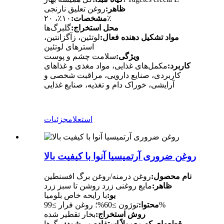
ظاهر:
روغن تعلیق نارنجی
۱۰٪، ۲۰٪
مشخصات:
محل استخراج:
گلبرگ‌ها
مواد تشکیل دهنده فعال:
لوتئین، زآگزانتین،
استرهای لوتئین
ویژگی:
سلامت چشم و پوست
کاربرد:
مکمل‌های غذایی، مواد مغذی و غذاهای
کاربردی، صنایع دارویی، مراقبت شخصی و
آرایشی، خوراک دام و تغذیه، صنایع غذایی
استعلام
جزئیات
روغن ضروری آرتمیسیا آنوا با کیفیت بالا
نام محصول:
روغن درمنه/روغن برگ افسنطین
ظاهر:
مایع روغنی زرد روشن تا سبز زرد
بو:
با رایحه خاص بلومیا
توژون ≥60%؛ روغن فرار ≥99%
محتوا:
روش استخراج:
بخار تقطیر شده
قطعه‌ای که معمولاً استفاده می‌شود:
برگ‌ها