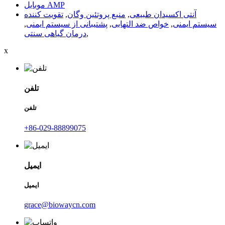
موبایل AMP
آنتی اکسیدان طبیعی
,
منبع پروتئین وگان
,
تقویت کننده
سیستم ایمنی
,
خواص ضد التهابی
,
پشتیبانی از سیستم ایمنی
,
,
درمان گیاهی سنتی
x
تلفن
تلفن
‎+86-029-88899075‎
ایمیل
ایمیل
grace@biowaycn.com