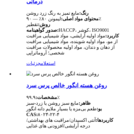
درمانی
رنگ:
مایع تمیز به رنگ زرد روشن
لیمونن ۸۰٪ — ۹۰٪
محتوای مواد اصلی:
روش:
تقطیر
HACCP، کوشر، ISO9001
صدور گواهینامه:
کاربرد:
مواد اولیه آرایشی، مواد شیمیایی مراقبت
از مو، مواد اولیه شوینده، مواد شیمیایی مراقبت
از دهان و دندان، مواد اولیه محصولات مراقبت
شخصی؛ آروماتراپی
استعلام
جزئیات
روغن هسته انگور خالص پرس سرد
۹۹.۹٪
مشخصات:
ظاهر:
مایع سبز روشن یا زرد-سبز
بو:
طعم بی‌مزه یا بسیار ملایم دانه انگور
CAS:
۸۰۲۴-۲۲-۴
کاربردها:
آنتی اکسیدان/مراقبت های بهداشتی/
درجه آرایشی/افزودنی های غذایی