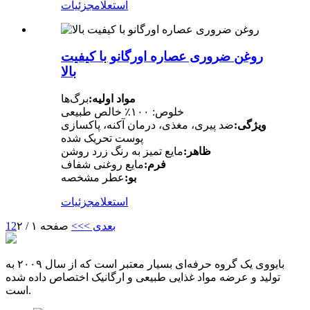
استعلام
جزئیات
روغن ضروری عصاره اورگانو با کیفیت
بالا
مواد اولیه:
برگ‌ها
خلوص: ۱۰۰٪ خالص طبیعی
ویژگی:
ضد پیری، مغذی، درمان آکنه، پاکسازی
پوست تحریک شده
ظاهر:
مایع تمیز به رنگ زرد روشن
فرم:
مایع روغنی شفاف
بو:
عطر مشخصه
استعلام
جزئیات
بعدی >
>>
صفحه ۱ / ۲
2
1
بایووی یک گروه حرفه‌ای بسیار معتبر است که از سال ۲۰۰۹ به
تولید و عرضه مواد غذایی طبیعی و ارگانیک اختصاص داده شده
است.