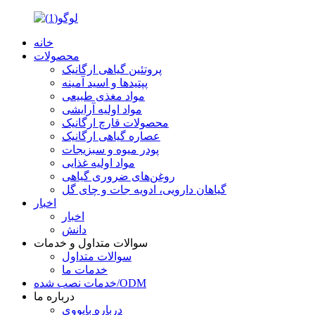
خانه
محصولات
پروتئین گیاهی ارگانیک
پپتیدها و اسید آمینه
مواد مغذی طبیعی
مواد اولیه آرایشی
محصولات قارچ ارگانیک
عصاره گیاهی ارگانیک
پودر میوه و سبزیجات
مواد اولیه غذایی
روغن‌های ضروری گیاهی
گیاهان دارویی، ادویه جات و چای گل
اخبار
اخبار
دانش
سوالات متداول و خدمات
سوالات متداول
خدمات ما
خدمات نصب شده/ODM
درباره ما
درباره بایووی