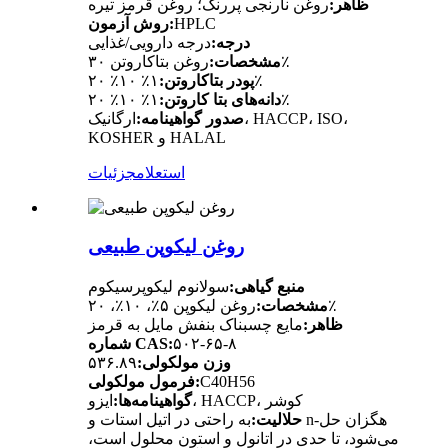
ظاهر:
روغن نارنجی پررنگ؛ روغن قرمز تیره
HPLC
روش آزمون:
درجه:
درجه دارویی/غذایی
روغن بتاکاروتن ۳۰٪
مشخصات:
۱٪ ۱۰٪ ۲۰٪
پودر بتاکاروتن:
۱٪ ۱۰٪ ۲۰٪
دانه‌های بتا کاروتن:
صدور گواهینامه:
ارگانیک، HACCP، ISO،
KOSHER و HALAL
استعلام
جزئیات
روغن لیکوپن طبیعی
منبع گیاهی:
سولانوم لیکوپرسیکوم
روغن لیکوپن ۵٪، ۱۰٪، ۲۰٪
مشخصات:
ظاهر:
مایع چسبناک بنفش مایل به قرمز
۵۰۲-۶۵-۸
شماره CAS:
وزن مولکولی:
۵۳۶.۸۹
C40H56
فرمول مولکولی:
ایزو، HACCP، کوشر
گواهینامه‌ها:
حلالیت:
به راحتی در اتیل استات و n-هگزان حل
می‌شود، تا حدی در اتانول و استون محلول است،