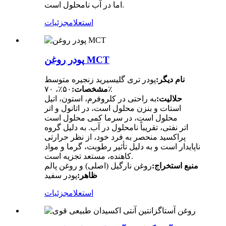
اما در آب نامحلول است.
استعلام
جزئیات
پودر روغن MCT
نام دیگر:
پودر تری گلیسیرید زنجیره متوسط
۵۰٪، ۷۰٪
مشخصات:
حلالیت:
به راحتی در کلروفرم، استون، اتیل
استات و بنزن محلول است، در اتانول و اتر
محلول است، در سرما کمی محلول است
اتر نفتی، تقریباً نامحلول در آب. به دلیل گروه
پراکسید منحصر به فرد خود، از نظر حرارتی
ناپایدار است و به دلیل تأثیر رطوبت، گرما و مواد
کاهنده، مستعد تجزیه است.
منبع استخراج:
روغن نارگیل (اصلی) و روغن پالم
ظاهر:
پودر سفید
استعلام
جزئیات