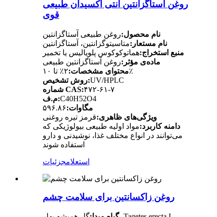
روغن آستاگزانتین آنتی اکسیدان طبیعی
قوی
نام محصول:
روغن طبیعی آستاگزانتین
نام مستعار:
متاسیتوگزانتین، آستاگزانتین
منبع استخراج:
هماتوکوکوس پلویالیس یا تخمیر
ماده‌ی مؤثر:
روغن آستاگزانتین طبیعی
۲٪ تا ۱۰٪
محتوای مشخصات:
UV/HPLC
روش تشخیص:
۴۷۲-۶۱-۷
شماره CAS:
C40H52O4
م.ف:
مگاوات:
۵۹۶.۸۶
ویژگی‌های ظاهری:
قرمز تیره روغنی
دامنه کاربرد:
مواد اولیه طبیعی بیولوژیکی که
می‌توانند در انواع مختلف غذا، نوشیدنی و دارو
استفاده شوند
استعلام
جزئیات
روغن زاکسانتین برای سلامت چشم
گل همیشه بهار، Tagetes erecta L
گیاه مبدا: