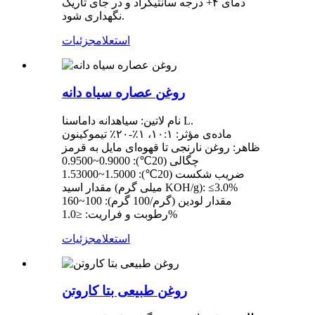
دمای ۴+ درجه سانتیگراد و در جای تاریک
نگهداری شود.
استعلام
جزئیات
روغن عصاره سیاه دانه
نام لاتین: سیاهدانه داماسنا L.
ماده‌ی مؤثر: ۱۰:۱، ۱٪-۲۰٪ تیموکینون
ظاهر: روغن نارنجی تا قهوه‌ای مایل به قرمز
چگالی (20℃): 0.9000~0.9500
ضریب شکست (20℃): 1.5000~1.53000
مقدار اسید (میلی گرم KOH/g): ≤3.0%
مقدار لودین (گرم/100 گرم): 100~160
رطوبت و فراریت: ≤1.0%
استعلام
جزئیات
روغن طبیعی بتا کاروتن