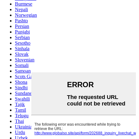
Burmese
Nepali
Norwegian
Pashto
Persian
Punjabi
Serbian
Sesotho
Sinhala
Slovak
Slovenian
Somali
Samoan
Scots Gaelic
Shona
Sindhi
Sundanese
Swahili
Tajik
Tamil
Telugu
Thai
Ukrainian
Urdu
Uzbek