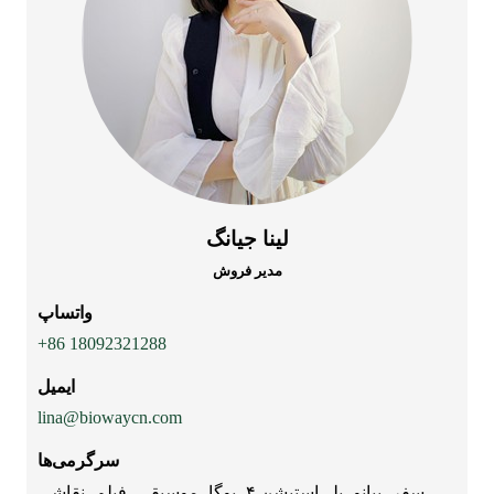
لینا جیانگ
مدیر فروش
واتساپ
‎+86 18092321288‎
ایمیل
lina@biowaycn.com
سرگرمی‌ها
سفر، پیانو، پلی‌استیشن ۴، یوگا، موسیقی، فیلم، نقاشی...