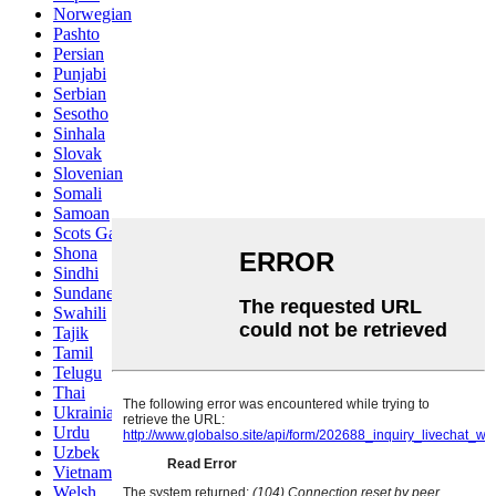
Norwegian
Pashto
Persian
Punjabi
Serbian
Sesotho
Sinhala
Slovak
Slovenian
Somali
Samoan
Scots Gaelic
Shona
Sindhi
Sundanese
Swahili
Tajik
Tamil
Telugu
Thai
Ukrainian
Urdu
Uzbek
Vietnamese
Welsh