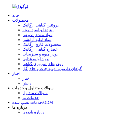
خانه
محصولات
پروتئین گیاهی ارگانیک
پپتیدها و اسید آمینه
مواد مغذی طبیعی
مواد اولیه آرایشی
محصولات قارچ ارگانیک
عصاره گیاهی ارگانیک
پودر میوه و سبزیجات
مواد اولیه غذایی
روغن‌های ضروری گیاهی
گیاهان دارویی، ادویه جات و چای گل
اخبار
اخبار
دانش
سوالات متداول و خدمات
سوالات متداول
خدمات ما
خدمات نصب شده/ODM
درباره ما
درباره بایووی