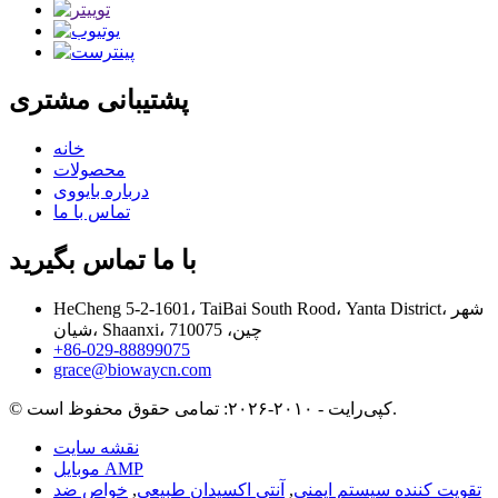
پشتیبانی مشتری
خانه
محصولات
درباره بایووی
تماس با ما
با ما تماس بگیرید
HeCheng 5-2-1601، TaiBai South Rood، Yanta District، شهر
شیان، Shaanxi، چین، 710075
‎+86-029-88899075‎
grace@biowaycn.com
© کپی‌رایت - ۲۰۱۰-۲۰۲۶: تمامی حقوق محفوظ است.
نقشه سایت
موبایل AMP
تقویت کننده سیستم ایمنی
,
آنتی اکسیدان طبیعی
,
خواص ضد