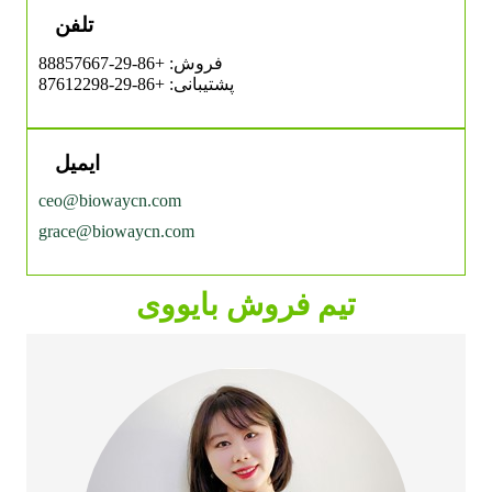
تلفن
فروش: +86-29-88857667
پشتیبانی: +86-29-87612298
ایمیل
ceo@biowaycn.com
grace@biowaycn.com
تیم فروش بایووی