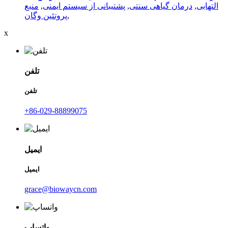
التهابی
,
درمان گیاهی سنتی
,
پشتیبانی از سیستم ایمنی
,
منبع
,
پروتئین وگان
x
تلفن
تلفن
‎+86-029-88899075‎
ایمیل
ایمیل
grace@biowaycn.com
واتساپ