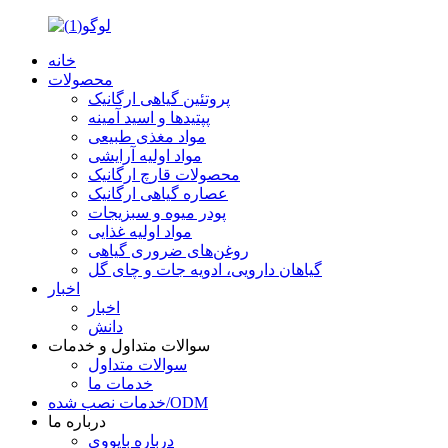
خانه
محصولات
پروتئین گیاهی ارگانیک
پپتیدها و اسید آمینه
مواد مغذی طبیعی
مواد اولیه آرایشی
محصولات قارچ ارگانیک
عصاره گیاهی ارگانیک
پودر میوه و سبزیجات
مواد اولیه غذایی
روغن‌های ضروری گیاهی
گیاهان دارویی، ادویه جات و چای گل
اخبار
اخبار
دانش
سوالات متداول و خدمات
سوالات متداول
خدمات ما
خدمات نصب شده/ODM
درباره ما
درباره بایووی