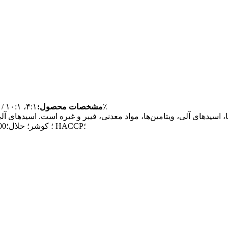
۴:۱، ۱۰:۱ / پودر آبمیوه / پودر میوه / پروآنتوسیانیدین‌ها ۱۰٪، ۲۵٪، ۵۰٪
مشخصات محصول:
NOP و ارگانیک اتحادیه اروپا؛ BRC؛ ISO22000؛ کوشر؛ حلال؛ HACCP؛