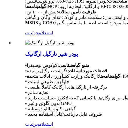
مشخصات:
پودر آبمیوه، 10:1، 25%-60% پروآنتوسیانیدین؛
گواهینامه‌ها:
ظرفیت تأمین سالانه:
بیش از ۱۰۰۰ تن؛
MSDS و COA:
استعلام
جزئیات
پودر شیر نارگیل ارگانیک
کوکوس نوسیفرا.
منبع گیاه‌شناسی:
•
قطعات مورد استفاده:
گوشت نارگیل رسیده
•
گواهینامه‌ها:
•
• جایگزین طبیعی لبنیات
• برگرفته از نارگیل‌های ارگانیک کاملاً طبیعی
• تغذیه سالم
ده‌آل برای وگان‌ها یا کسانی که به لاکتوز حساسیت دارند
• بدون گلوتن و غیر GMO
• گیاهی، کتو و پالئو دوستانه
• ظروف قابل بازیافت/قابل استفاده مجدد
استعلام
جزئیات