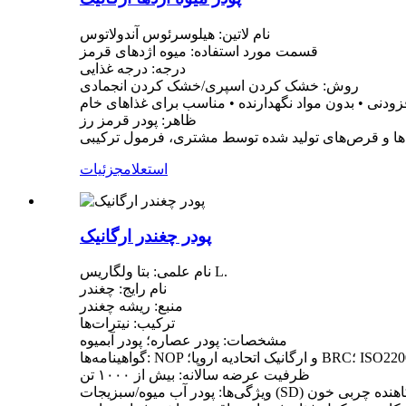
نام لاتین: هیلوسرئوس آندولاتوس
قسمت مورد استفاده: میوه اژدهای قرمز
درجه: درجه غذایی
روش: خشک کردن اسپری/خشک کردن انجمادی
ظاهر: پودر قرمز رز
ا و قرص‌های تولید شده توسط مشتری، فرمول ترکیبی
استعلام
جزئیات
پودر چغندر ارگانیک
نام علمی: بتا ولگاریس L.
نام رایج: چغندر
منبع: ریشه چغندر
ترکیب: نیترات‌ها
مشخصات: پودر عصاره؛ پودر آبمیوه
ظرفیت عرضه سالانه: بیش از ۱۰۰۰ تن
 ویتامین، کاهنده چربی خون