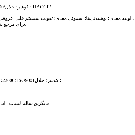
NOP و ارگانیک اتحادیه اروپا؛ BRC؛ ISO22000؛ کوشر؛ حلال؛ HACCP؛
برای مرجع شما موجود است، لطفا با ما تماس بگیرید.
ارگانیک وزارت کشاورزی ایالات متحده، ISO22000؛ ISO9001؛ کوشر؛ حلال
• جایگزین سالم لبنیات - ای