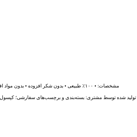
مشخصات: • ۱۰۰٪ طبیعی • بدون شکر افزوده • بدون مواد افزودنی • بدون مواد نگهدارنده • مناسب برای غذاهای خام
تولید شده توسط مشتری: بسته‌بندی و برچسب‌های سفارشی؛ کپسول‌ه