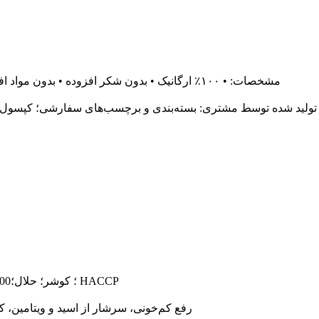
مشخصات: • ۱۰۰٪ ارگانیک • بدون شکر افزوده • بدون مواد افزودنی • بدون مواد نگهدارنده • مناسب برای غذاهای خام
تولید شده توسط مشتری: بسته‌بندی و برچسب‌های سفارشی؛ کپسول‌ه
گواهینامه‌ها: NOP و ارگانیک اتحادیه اروپا؛ BRC؛ ISO22000؛ کوشر؛ حلال؛ HACCP
ویژگی‌ها: پودر آب میوه/سبزیجات (SD) رفع کم‌خونی، سرشار از اسید و