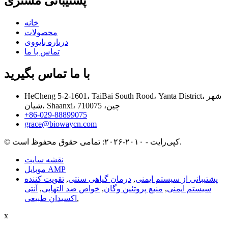
پشتیبانی مشتری
خانه
محصولات
درباره بایووی
تماس با ما
با ما تماس بگیرید
HeCheng 5-2-1601، TaiBai South Rood، Yanta District، شهر
شیان، Shaanxi، چین، 710075
‎+86-029-88899075‎
grace@biowaycn.com
© کپی‌رایت - ۲۰۱۰-۲۰۲۶: تمامی حقوق محفوظ است.
نقشه سایت
موبایل AMP
پشتیبانی از سیستم ایمنی
,
درمان گیاهی سنتی
,
تقویت کننده
سیستم ایمنی
,
منبع پروتئین وگان
,
خواص ضد التهابی
,
آنتی
,
اکسیدان طبیعی
x