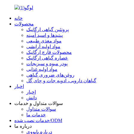
خانه
محصولات
پروتئین گیاهی ارگانیک
پپتیدها و اسید آمینه
مواد مغذی طبیعی
مواد اولیه آرایشی
محصولات قارچ ارگانیک
عصاره گیاهی ارگانیک
پودر میوه و سبزیجات
مواد اولیه غذایی
روغن‌های ضروری گیاهی
گیاهان دارویی، ادویه جات و چای گل
اخبار
اخبار
دانش
سوالات متداول و خدمات
سوالات متداول
خدمات ما
خدمات نصب شده/ODM
درباره ما
درباره بایووی