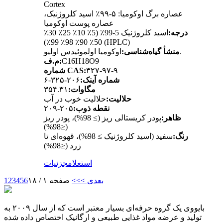
Cortex
عصاره برگ اوکومیا: ۵-۹۹٪ اسید کلروژنیک،
عصاره پوست اوکومیا
درجه:
اسید کلروژنیک 5-99٪ (5٪ 10٪ 25٪ 30٪
50٪ 90٪ 98٪ 99٪) (HPLC)
اوکومیا اولموئیدس اولیو.
منشأ گیاه‌شناسی:
C16H18O9
م.ف:
۳۲۷-۹۷-۹
شماره CAS:
شماره آینک:
۲۰۶-۳۲۵-۶
مگاوات:
۳۵۴.۳۱
حلالیت:
حلالیت خوب در آب
نقطه ذوب:
۲۰۵-۲۰۹
ظاهر:
پودر کریستالی ریز (≥ 98%)، پودر ریز
(≤98%)
رنگ:
سفید (اسید کلروژنیک ≥ 98%)، قهوه‌ای تا
زرد (≤98%)
استعلام
جزئیات
بعدی >
>>
صفحه ۱ / ۱۸
6
5
4
3
2
1
بایووی یک گروه حرفه‌ای بسیار معتبر است که از سال ۲۰۰۹ به
تولید و عرضه مواد غذایی طبیعی و ارگانیک اختصاص داده شده