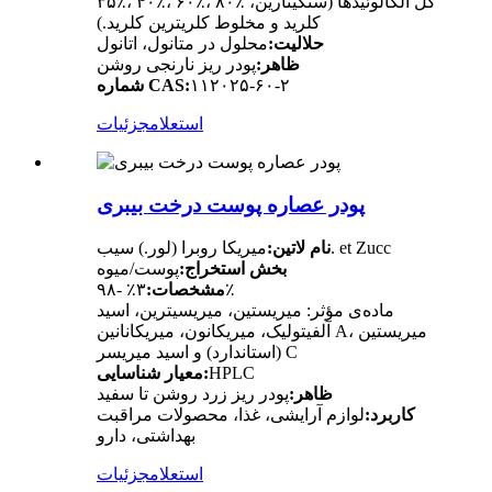
۳۵٪، ۴۰٪، ۶۰٪، ۸۰٪ کل آلکالوئیدها (سنگینارین،
کلرید و مخلوط کلریترین کلرید.)
حلالیت:
محلول در متانول، اتانول
ظاهر:
پودر ریز نارنجی روشن
۱۱۲۰۲۵-۶۰-۲
شماره CAS:
استعلام
جزئیات
پودر عصاره پوست درخت بیبری
میریکا روبرا ​​(لور.) سیب. et Zucc
نام لاتین:
بخش استخراج:
پوست/میوه
۳٪ -۹۸٪
مشخصات:
ماده‌ی مؤثر: میریستین، میریسیترین، اسید
آلفیتولیک، میریکانون، میریکانانین A، میریستین
(استاندارد) و اسید میریسر C
HPLC
معیار شناسایی:
ظاهر:
پودر ریز زرد روشن تا سفید
کاربرد:
لوازم آرایشی، غذا، محصولات مراقبت
بهداشتی، دارو
استعلام
جزئیات