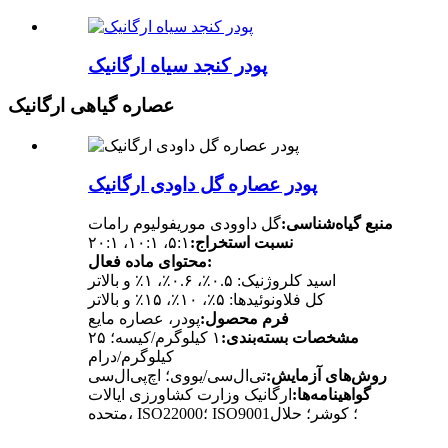
پودر کنجد سیاه ارگانیک
عصاره گیاهی ارگانیک
پودر عصاره گل داودی ارگانیک
منبع گیاه‌شناسی:
گل داوودی موریفولیوم رامات
نسبت استخراج:
۵:۱، ۱۰:۱، ۲۰:۱
محتوای ماده فعال:
اسید کلروژنیک: ۰.۵٪، ۰.۶٪، ۱٪ و بالاتر
کل فلاونوئیدها: ۵٪، ۱۰٪، ۱۵٪ و بالاتر
فرم محصول:
پودر، عصاره مایع
مشخصات بسته‌بندی:
۱ کیلوگرم/کیسه؛ ۲۵
کیلوگرم/درام
روش‌های آزمایش:
تی‌ال‌سی/یووی؛ اچ‌پی‌ال‌سی
گواهینامه‌ها:
ارگانیک وزارت کشاورزی ایالات
متحده، ISO22000؛ ISO9001؛ کوشر؛ حلال