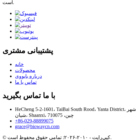
است.
پشتیبانی مشتری
خانه
محصولات
درباره بایووی
تماس با ما
با ما تماس بگیرید
HeCheng 5-2-1601، TaiBai South Rood، Yanta District، شهر
شیان، Shaanxi، چین، 710075
‎+86-029-88899075‎
grace@biowaycn.com
© کپی‌رایت - ۲۰۱۰-۲۰۲۶: تمامی حقوق محفوظ است.