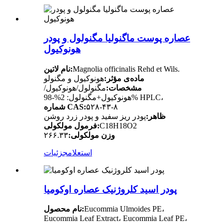
عصاره پوست ماگنولیا مگنولول و پودر
هونوکیول
Magnolia officinalis Rehd et Wils.
نام لاتین:
ماده‌ی مؤثر:
هونوکیول و مگنولو
مشخصات:
مگنولول/هونوکیول/
هونوکیول+مگنولول: 2%-98% HPLC،
۵۲۸-۴۳-۸
شماره CAS:
ظاهر:
پودر ریز سفید و پودر زرد روشن
C18H18O2
فرمول مولکولی:
وزن مولکولی:
۲۶۶.۳۳
استعلام
جزئیات
پودر اسید کلروژنیک عصاره اوکومیا
Eucommia Ulmoides PE،
نام محصول:
Eucommia Leaf Extract، Eucommia Leaf PE،