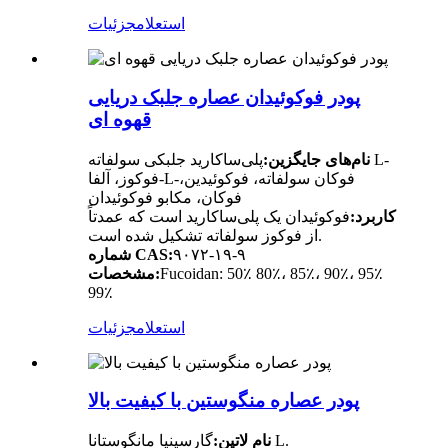
استعلام
جزئیات
پودر فوکوئیدان عصاره جلبک دریایی
قهوه ای
نام‌های جایگزین:
پلی‌ساکارید جلبکی سولفاته L-
فوکوز، آلفا-L-فوکان سولفاته، فوکوئیدین،
فوکان، مکابو فوکوئیدان
کاربرد:
فوکوئیدان یک پلی‌ساکارید است که عمدتاً
از فوکوز سولفاته تشکیل شده است.
۹۰۷۲-۱۹-۹
شماره CAS:
Fucoidan: 50٪ 80٪، 85٪، 90٪، 95٪
مشخصات:
99٪
استعلام
جزئیات
پودر عصاره منگوستین با کیفیت بالا
گارسینیا مانگوستانا L.
نام لاتین: