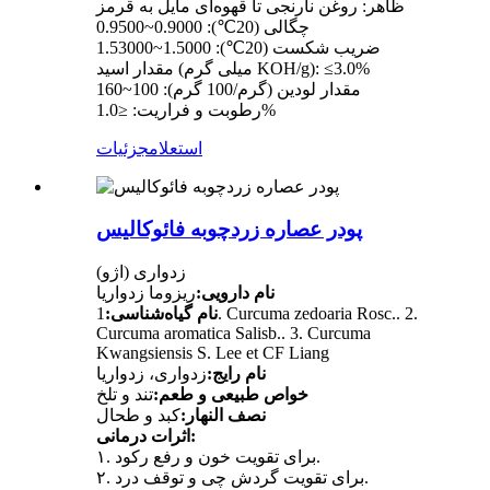
ظاهر: روغن نارنجی تا قهوه‌ای مایل به قرمز
چگالی (20℃): 0.9000~0.9500
ضریب شکست (20℃): 1.5000~1.53000
مقدار اسید (میلی گرم KOH/g): ≤3.0%
مقدار لودین (گرم/100 گرم): 100~160
رطوبت و فراریت: ≤1.0%
استعلام
جزئیات
پودر عصاره زردچوبه فائوکالیس
زدواری (اژو)
نام دارویی:
ریزوما زدواریا
نام گیاه‌شناسی:
1. Curcuma zedoaria Rosc.. 2.
Curcuma aromatica Salisb.. 3. Curcuma
Kwangsiensis S. Lee et CF Liang
نام رایج:
زدواری، زدواریا
خواص طبیعی و طعم:
تند و تلخ
نصف النهار:
کبد و طحال
اثرات درمانی:
۱. برای تقویت خون و رفع رکود.
۲. برای تقویت گردش چی و توقف درد.