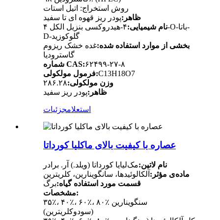
روش استخراج: اتیل استات
ظاهر:
پودر ریز قهوه ای تا سفید
نام شیمیایی:
۴-هیدروکسی بنزیل الکل ۴-O-باتا-
D-گلوکوزید
بخشی از موارد استفاده شده:
غده خشک ریزوم
گاسترودیا
۶۲۴۹۹-۲۷-۸
شماره CAS:
C13H18O7
فرمول مولکولی:
وزن مولکولی:
۲۸۶.۲۸
ظاهر:
پودر ریز سفید
استعلام
جزئیات
عصاره با کیفیت بالای ماکلیا کورداتا
نام لاتین:
مک‌لیایا کورداتا (ویلد.) آر. برادر
ماده‌ی مؤثر:
آلکالوئیدها، سانگوینارین، کلریترین
قسمت مورد استفاده گیاه:
برگ
مشخصات:
۳۵٪، ۴۰٪، ۶۰٪، ۸۰٪ سنگوینارین
(سودوکلریترین)