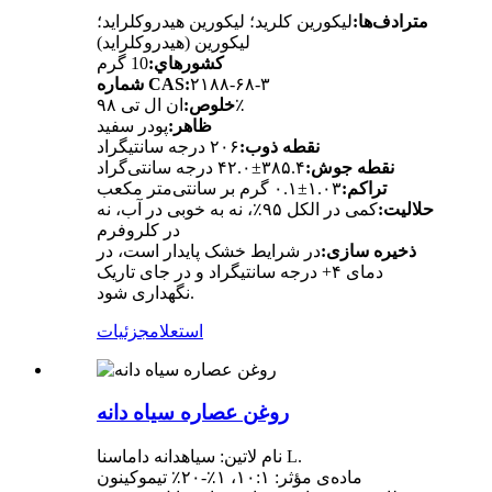
مترادف‌ها:
لیکورین کلرید؛ لیکورین هیدروکلراید؛
لیکورین (هیدروکلراید)
کشورهاي:
10 گرم
۲۱۸۸-۶۸-۳
شماره CAS:
ان ال تی ۹۸٪
خلوص:
ظاهر:
پودر سفید
نقطه ذوب:
۲۰۶ درجه سانتیگراد
نقطه جوش:
۳۸۵.۴±۴۲.۰ درجه سانتی‌گراد
تراکم:
۱.۰۳±۰.۱ گرم بر سانتی‌متر مکعب
حلالیت:
کمی در الکل ۹۵٪، نه به خوبی در آب، نه
در کلروفرم
ذخیره سازی:
در شرایط خشک پایدار است، در
دمای ۴+ درجه سانتیگراد و در جای تاریک
نگهداری شود.
استعلام
جزئیات
روغن عصاره سیاه دانه
نام لاتین: سیاهدانه داماسنا L.
ماده‌ی مؤثر: ۱۰:۱، ۱٪-۲۰٪ تیموکینون