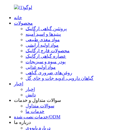
خانه
محصولات
پروتئین گیاهی ارگانیک
پپتیدها و اسید آمینه
مواد مغذی طبیعی
مواد اولیه آرایشی
محصولات قارچ ارگانیک
عصاره گیاهی ارگانیک
پودر میوه و سبزیجات
مواد اولیه غذایی
روغن‌های ضروری گیاهی
گیاهان دارویی، ادویه جات و چای گل
اخبار
اخبار
دانش
سوالات متداول و خدمات
سوالات متداول
خدمات ما
خدمات نصب شده/ODM
درباره ما
درباره بایووی