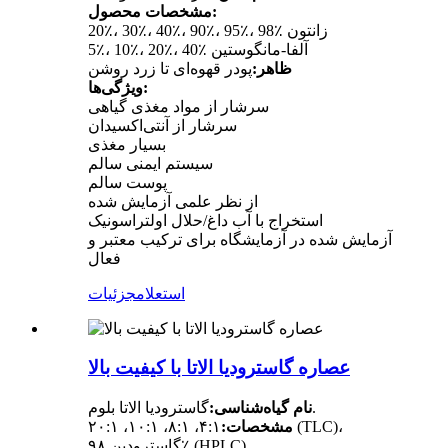
مشخصات محصول:
20٪، 30٪، 40٪، 90٪، 95٪، 98٪ زانتون
5٪، 10٪، 20٪، 40٪ آلفا-مانگوستین
ظاهر:
پودر قهوه‌ای تا زرد روشن
ویژگی‌ها:
سرشار از مواد مغذی گیاهی
سرشار از آنتی‌اکسیدان
بسیار مغذی
سیستم ایمنی سالم
پوست سالم
از نظر علمی آزمایش شده
استخراج با آب داغ/حلال اولتراسونیک
آزمایش شده در آزمایشگاه برای ترکیب معتبر و
فعال
استعلام
جزئیات
عصاره گاسترودیا الاتا با کیفیت بالا
گاسترودیا الاتا بلوم.
نام گیاه‌شناسی:
مشخصات:
۴:۱، ۸:۱، ۱۰:۱، ۲۰:۱ (TLC)،
گاسترودین ۹۸٪ (HPLC)