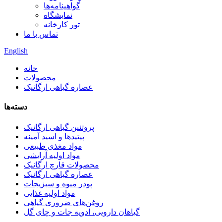
گواهینامه‌ها
نمایشگاه
تور کارخانه
تماس با ما
English
خانه
محصولات
عصاره گیاهی ارگانیک
دسته‌ها
پروتئین گیاهی ارگانیک
پپتیدها و اسید آمینه
مواد مغذی طبیعی
مواد اولیه آرایشی
محصولات قارچ ارگانیک
عصاره گیاهی ارگانیک
پودر میوه و سبزیجات
مواد اولیه غذایی
روغن‌های ضروری گیاهی
گیاهان دارویی، ادویه جات و چای گل