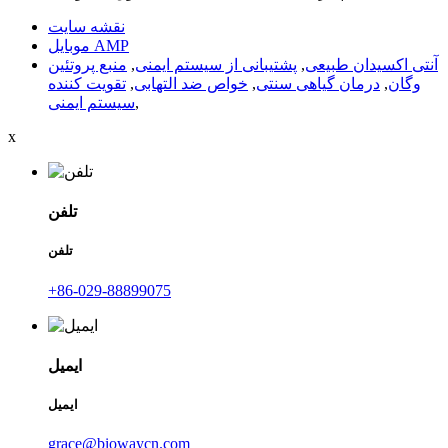
نقشه سایت
موبایل AMP
آنتی اکسیدان طبیعی
,
پشتیبانی از سیستم ایمنی
,
منبع پروتئین
وگان
,
درمان گیاهی سنتی
,
خواص ضد التهابی
,
تقویت کننده
,
سیستم ایمنی
x
تلفن
تلفن
‎+86-029-88899075‎
ایمیل
ایمیل
grace@biowaycn.com