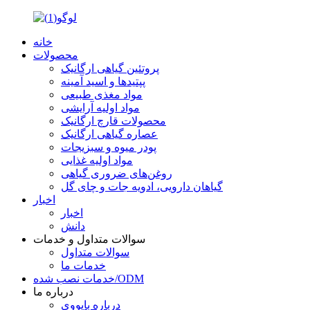
خانه
محصولات
پروتئین گیاهی ارگانیک
پپتیدها و اسید آمینه
مواد مغذی طبیعی
مواد اولیه آرایشی
محصولات قارچ ارگانیک
عصاره گیاهی ارگانیک
پودر میوه و سبزیجات
مواد اولیه غذایی
روغن‌های ضروری گیاهی
گیاهان دارویی، ادویه جات و چای گل
اخبار
اخبار
دانش
سوالات متداول و خدمات
سوالات متداول
خدمات ما
خدمات نصب شده/ODM
درباره ما
درباره بایووی