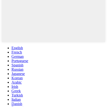
English
French
German
Portuguese
Spanish
Russian
Japanese
Korean
Arabic
Irish
Greek
Turkish
Italian
Danish