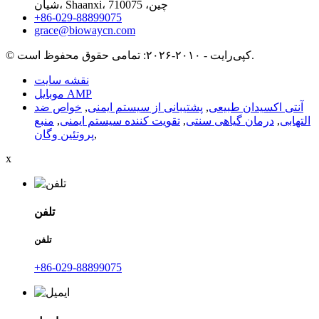
شیان، Shaanxi، چین، 710075
‎+86-029-88899075‎
grace@biowaycn.com
© کپی‌رایت - ۲۰۱۰-۲۰۲۶: تمامی حقوق محفوظ است.
نقشه سایت
موبایل AMP
آنتی اکسیدان طبیعی
,
پشتیبانی از سیستم ایمنی
,
خواص ضد
التهابی
,
درمان گیاهی سنتی
,
تقویت کننده سیستم ایمنی
,
منبع
,
پروتئین وگان
x
تلفن
تلفن
‎+86-029-88899075‎