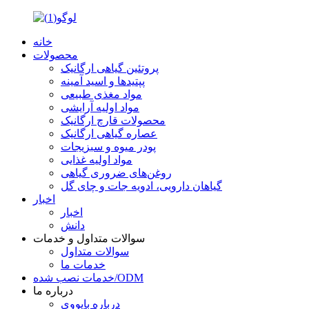
خانه
محصولات
پروتئین گیاهی ارگانیک
پپتیدها و اسید آمینه
مواد مغذی طبیعی
مواد اولیه آرایشی
محصولات قارچ ارگانیک
عصاره گیاهی ارگانیک
پودر میوه و سبزیجات
مواد اولیه غذایی
روغن‌های ضروری گیاهی
گیاهان دارویی، ادویه جات و چای گل
اخبار
اخبار
دانش
سوالات متداول و خدمات
سوالات متداول
خدمات ما
خدمات نصب شده/ODM
درباره ما
درباره بایووی