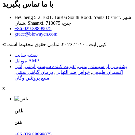
با ما تماس بگیرید
HeCheng 5-2-1601، TaiBai South Rood، Yanta District، شهر
شیان، Shaanxi، چین، 710075
‎+86-029-88899075‎
grace@biowaycn.com
© کپی‌رایت - ۲۰۱۰-۲۰۲۶: تمامی حقوق محفوظ است.
نقشه سایت
موبایل AMP
پشتیبانی از سیستم ایمنی
,
تقویت کننده سیستم ایمنی
,
آنتی
اکسیدان طبیعی
,
خواص ضد التهابی
,
درمان گیاهی سنتی
,
,
منبع پروتئین وگان
x
تلفن
تلفن
‎+86-029-88899075‎