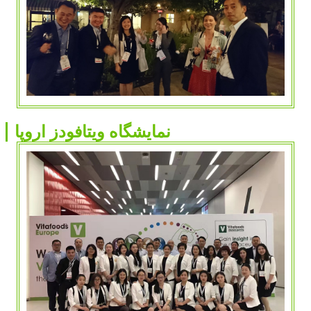
نمایشگاه ویتافودز اروپا