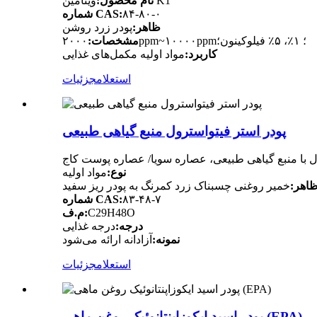
ویتامین K1
نام محصول:
۸۴-۸۰-۰
شماره CAS:
ظاهر:
پودر زرد روشن
۲۰۰۰ppm~۱۰۰۰۰ppm؛ ۱٪، ۵٪ فیلوکینون؛
مشخصات:
کاربرد:
مواد اولیه مکمل‌های غذایی
استعلام
جزئیات
پودر استر فیتواسترول منبع گیاهی طبیعی
ل با منبع گیاهی طبیعی، عصاره سویا/ عصاره پوست کاج
نوع:
مواد اولیه
اهر:
خمیر روغنی چسبناک زرد کمرنگ به پودر ریز سفید
۸۳-۴۸-۷
شماره CAS:
C29H48O
م.ف:
درجه:
درجه غذایی
نمونه:
آزادانه ارائه می‌شود
استعلام
جزئیات
پودر اسید ایکوزاپنتانوئیک روغن ماهی (EPA)