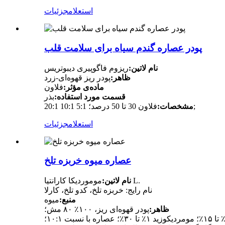
استعلام
جزئیات
پودر عصاره گندم سیاه برای سلامت قلب
نام لاتین:
ریزوم فاگوپیری دیبوتریس
ظاهر:
پودر ریز قهوه‌ای-زرد
ماده‌ی مؤثر:
فلاون
قسمت مورد استفاده:
بذر
فلاون 30 تا 50 درصد؛ 5:1 10:1 20:1;
مشخصات:
استعلام
جزئیات
عصاره میوه خربزه تلخ
موموردیکا کارانتیا L.
نام لاتین:
نام رایج: خربزه تلخ، کدو تلخ، کارلا
منبع:
میوه
ظاهر:
پودر قهوه‌ای ریز، ۱۰۰٪ ۸۰ مش؛