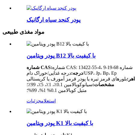
پودر کنجد سیاه ارگانیک
مواد مغذی طبیعی
پودر ویتامین B12 با کیفیت بالا
شماره CAS: 13422-55-4، شماره 68-19-9
شماره CAS:
درجه غذایی/خوراک دام/USP، Jp، Bp، Ep
درجه:
هر:
بلورهای قرمز تیره یا پودر قرمز آمورف یا کریستالی
مشخصات:
سیانوکوبالامین 0.1٪، 1٪، 5٪، 99٪؛
متیل کوبالامین 0.1% 1%، 99%؛
استعلام
جزئیات
پودر ویتامین K1 با کیفیت بالا