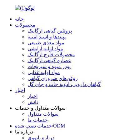
خانه
محصولات
پروتئین گیاهی ارگانیک
پپتیدها و اسید آمینه
مواد مغذی طبیعی
مواد اولیه آرایشی
محصولات قارچ ارگانیک
عصاره گیاهی ارگانیک
پودر میوه و سبزیجات
مواد اولیه غذایی
روغن‌های ضروری گیاهی
گیاهان دارویی، ادویه جات و چای گل
اخبار
اخبار
دانش
سوالات متداول و خدمات
سوالات متداول
خدمات ما
خدمات نصب شده/ODM
درباره ما
درباره بایووی