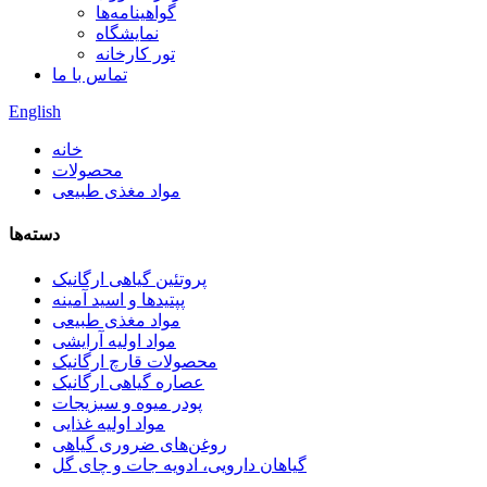
گواهینامه‌ها
نمایشگاه
تور کارخانه
تماس با ما
English
خانه
محصولات
مواد مغذی طبیعی
دسته‌ها
پروتئین گیاهی ارگانیک
پپتیدها و اسید آمینه
مواد مغذی طبیعی
مواد اولیه آرایشی
محصولات قارچ ارگانیک
عصاره گیاهی ارگانیک
پودر میوه و سبزیجات
مواد اولیه غذایی
روغن‌های ضروری گیاهی
گیاهان دارویی، ادویه جات و چای گل