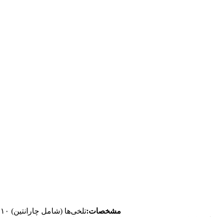
مشخصات:
تلخی‌ها (شامل چارانتین) ۱۰٪ تا ۱۵٪؛ مومردیکوزید ۱٪ تا ۳۰٪؛ عصاره با نسبت ۱۰:۱؛