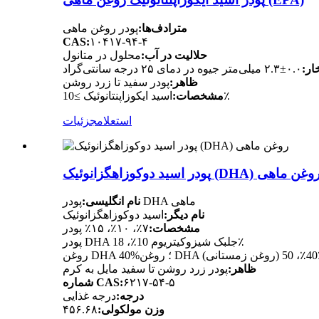
مترادف‌ها:
پودر روغن ماهی
CAS:
۱۰۴۱۷-۹۴-۴
حلالیت در آب:
محلول در متانول
ار:
۰.۰±۲.۳ میلی‌متر جیوه در دمای ۲۵ درجه سانتی‌گراد
ظاهر:
پودر سفید تا زرد روشن
اسید ایکوزاپنتانوئیک ≥10٪
مشخصات:
استعلام
جزئیات
ودر اسید دوکوزاهگزانوئیک (DHA) روغن ماهی
پودر DHA ماهی
نام انگلیسی:
نام دیگر:
اسید دوکوزاهگزانوئیک
مشخصات:
۷٪، ۱۰٪، ۱۵٪ پودر
پودر DHA جلبک شیزوکیتریوم 10٪، 18٪
) 40٪، 50٪
ظاهر:
پودر زرد روشن تا سفید مایل به کرم
۶۲۱۷-۵۴-۵
شماره CAS:
درجه:
درجه غذایی
وزن مولکولی:
۴۵۶.۶۸