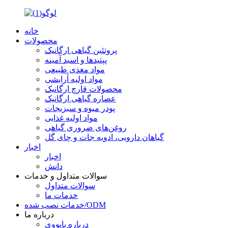
خانه
محصولات
پروتئین گیاهی ارگانیک
پپتیدها و اسید آمینه
مواد مغذی طبیعی
مواد اولیه آرایشی
محصولات قارچ ارگانیک
عصاره گیاهی ارگانیک
پودر میوه و سبزیجات
مواد اولیه غذایی
روغن‌های ضروری گیاهی
گیاهان دارویی، ادویه جات و چای گل
اخبار
اخبار
دانش
سوالات متداول و خدمات
سوالات متداول
خدمات ما
خدمات نصب شده/ODM
درباره ما
درباره بایووی