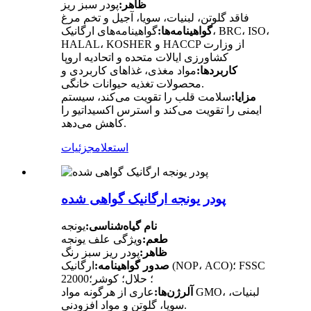
ظاهر:
پودر سبز ریز
فاقد گلوتن، لبنیات، سویا، آجیل و تخم مرغ
گواهینامه‌ها:
گواهینامه‌های ارگانیک، BRC، ISO،
HALAL، KOSHER و HACCP از وزارت
کشاورزی ایالات متحده و اتحادیه اروپا
کاربردها:
مواد مغذی، غذاهای کاربردی و
محصولات تغذیه حیوانات خانگی.
مزایا:
سلامت قلب را تقویت می‌کند، سیستم
ایمنی را تقویت می‌کند و استرس اکسیداتیو را
کاهش می‌دهد.
استعلام
جزئیات
پودر یونجه ارگانیک گواهی شده
نام گیاه‌شناسی:
یونجه
طعم:
ویژگی علف یونجه
ظاهر:
پودر ریز سبز رنگ
صدور گواهینامه:
ارگانیک (NOP، ACO)؛ FSSC
22000؛ حلال؛ کوشر؛
آلرژن‌ها:
عاری از هرگونه مواد GMO، لبنیات،
سویا، گلوتن و مواد افزودنی.