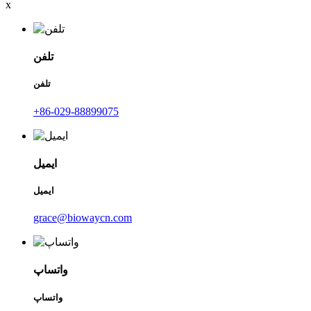
x
تلفن
تلفن
‎+86-029-88899075‎
ایمیل
ایمیل
grace@biowaycn.com
واتساپ
واتساپ