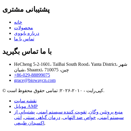
پشتیبانی مشتری
خانه
محصولات
درباره بایووی
تماس با ما
با ما تماس بگیرید
HeCheng 5-2-1601، TaiBai South Rood، Yanta District، شهر
شیان، Shaanxi، چین، 710075
‎+86-029-88899075‎
grace@biowaycn.com
© کپی‌رایت - ۲۰۱۰-۲۰۲۶: تمامی حقوق محفوظ است.
نقشه سایت
موبایل AMP
منبع پروتئین وگان
,
تقویت کننده سیستم ایمنی
,
پشتیبانی از
سیستم ایمنی
,
خواص ضد التهابی
,
درمان گیاهی سنتی
,
آنتی
,
اکسیدان طبیعی