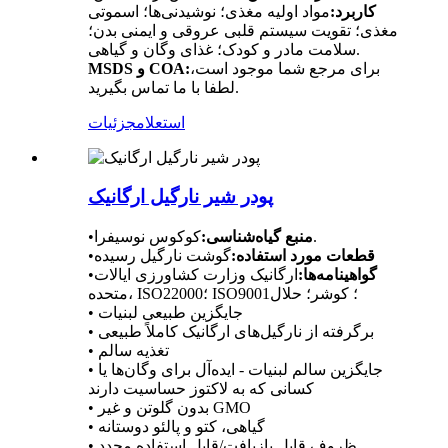
کاربرد:
مواد اولیه مغذی؛ نوشیدنی‌ها؛ اسموتی
مغذی؛ تقویت سیستم قلبی عروقی و ایمنی بدن؛
سلامت مادر و کودک؛ غذای وگان و گیاهی.
برای مرجع شما موجود است،
MSDS و COA:
لطفا با ما تماس بگیرید.
استعلام
جزئیات
پودر شیر نارگیل ارگانیک
کوکوس نوسیفرا.
منبع گیاه‌شناسی:
•
قطعات مورد استفاده:
گوشت نارگیل رسیده
•
گواهینامه‌ها:
ارگانیک وزارت کشاورزی ایالات
•
متحده، ISO22000؛ ISO9001؛ کوشر؛ حلال
• جایگزین طبیعی لبنیات
• برگرفته از نارگیل‌های ارگانیک کاملاً طبیعی
• تغذیه سالم
• جایگزین سالم لبنیات - ایده‌آل برای وگان‌ها یا
کسانی که به لاکتوز حساسیت دارند
• بدون گلوتن و غیر GMO
• گیاهی، کتو و پالئو دوستانه
• ظروف قابل بازیافت/قابل استفاده مجدد