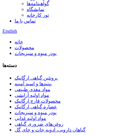
گواهینامه‌ها
نمایشگاه
تور کارخانه
تماس با ما
English
خانه
محصولات
پودر میوه و سبزیجات
دسته‌ها
پروتئین گیاهی ارگانیک
پپتیدها و اسید آمینه
مواد مغذی طبیعی
مواد اولیه آرایشی
محصولات قارچ ارگانیک
عصاره گیاهی ارگانیک
پودر میوه و سبزیجات
مواد اولیه غذایی
روغن‌های ضروری گیاهی
گیاهان دارویی، ادویه جات و چای گل