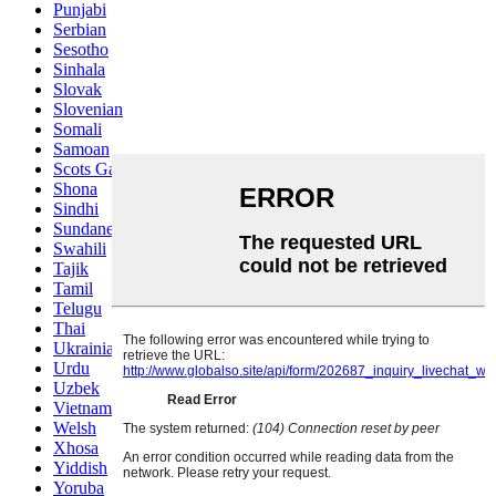
Punjabi
Serbian
Sesotho
Sinhala
Slovak
Slovenian
Somali
Samoan
Scots Gaelic
Shona
Sindhi
Sundanese
Swahili
Tajik
Tamil
Telugu
Thai
Ukrainian
Urdu
Uzbek
Vietnamese
Welsh
Xhosa
Yiddish
Yoruba