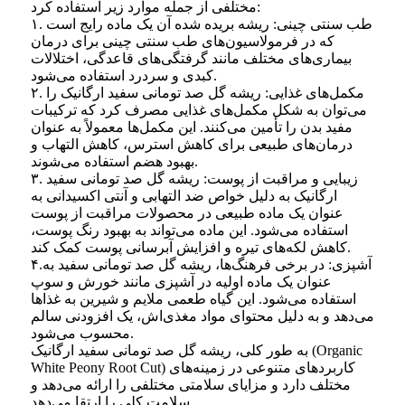
مختلفی از جمله موارد زیر استفاده کرد:
۱. طب سنتی چینی: ریشه بریده شده آن یک ماده رایج است
که در فرمولاسیون‌های طب سنتی چینی برای درمان
بیماری‌های مختلف مانند گرفتگی‌های قاعدگی، اختلالات
کبدی و سردرد استفاده می‌شود.
۲. مکمل‌های غذایی: ریشه گل صد تومانی سفید ارگانیک را
می‌توان به شکل مکمل‌های غذایی مصرف کرد که ترکیبات
مفید بدن را تأمین می‌کنند. این مکمل‌ها معمولاً به عنوان
درمان‌های طبیعی برای کاهش استرس، کاهش التهاب و
بهبود هضم استفاده می‌شوند.
۳. زیبایی و مراقبت از پوست: ریشه گل صد تومانی سفید
ارگانیک به دلیل خواص ضد التهابی و آنتی اکسیدانی به
عنوان یک ماده طبیعی در محصولات مراقبت از پوست
استفاده می‌شود. این ماده می‌تواند به بهبود رنگ پوست،
کاهش لکه‌های تیره و افزایش آبرسانی پوست کمک کند.
۴.آشپزی: در برخی فرهنگ‌ها، ریشه گل صد تومانی سفید به
عنوان یک ماده اولیه در آشپزی مانند خورش و سوپ
استفاده می‌شود. این گیاه طعمی ملایم و شیرین به غذاها
می‌دهد و به دلیل محتوای مواد مغذی‌اش، یک افزودنی سالم
محسوب می‌شود.
به طور کلی، ریشه گل صد تومانی سفید ارگانیک (Organic
White Peony Root Cut) کاربردهای متنوعی در زمینه‌های
مختلف دارد و مزایای سلامتی مختلفی را ارائه می‌دهد و
سلامت کلی را ارتقا می‌دهد.