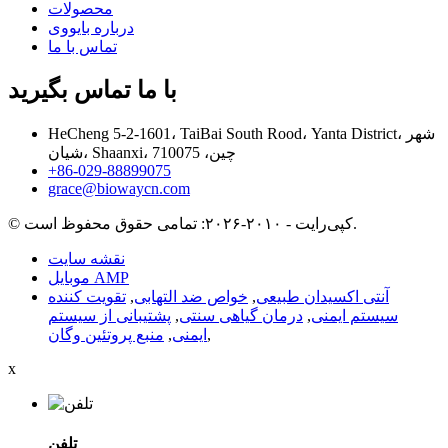
محصولات
درباره بایووی
تماس با ما
با ما تماس بگیرید
HeCheng 5-2-1601، TaiBai South Rood، Yanta District، شهر
شیان، Shaanxi، چین، 710075
‎+86-029-88899075‎
grace@biowaycn.com
© کپی‌رایت - ۲۰۱۰-۲۰۲۶: تمامی حقوق محفوظ است.
نقشه سایت
موبایل AMP
آنتی اکسیدان طبیعی
,
خواص ضد التهابی
,
تقویت کننده
سیستم ایمنی
,
درمان گیاهی سنتی
,
پشتیبانی از سیستم
,
ایمنی
,
منبع پروتئین وگان
x
تلفن