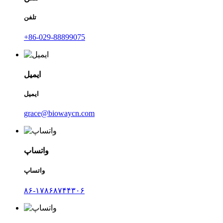
تلفن
‎+86-029-88899075‎
ایمیل
ایمیل
grace@biowaycn.com
واتساپ
واتساپ
۸۶-۱۷۸۶۸۷۴۴۳۰۶