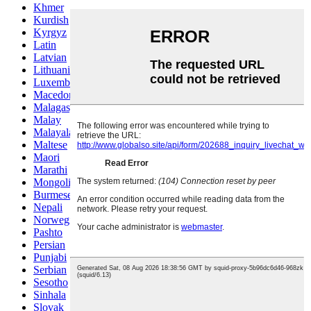
Khmer
Kurdish
Kyrgyz
Latin
Latvian
Lithuanian
Luxembou..
Macedonian
Malagasy
Malay
Malayalam
Maltese
Maori
Marathi
Mongolian
Burmese
Nepali
Norwegian
Pashto
Persian
Punjabi
Serbian
Sesotho
Sinhala
Slovak