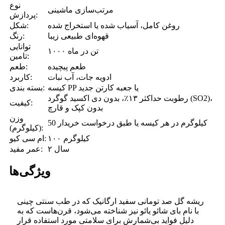
نوع
مرتب‌سازی ماشینی
پردازش:
روغن کامل، آسیاب شده یا استخراج شده
شکل:
قهوه‌ای طبیعی زیبا
رنگ:
توانایی
۱۰۰۰ تن در ماه
تامین:
طعم پیچیده
طعم:
ادویه جات، آب نبات
کاربرد:
کیسه PP یا جعبه کارتن جدید
بسته بندی:
رطوبت حداکثر ۱۳٪، بدون دی اکسید گوگرد (SO2)،
کیفیت:
بدون کپک و قارچ
وزن
50 کیلوگرم در هر کیسه یا طبق درخواست خریدار
(کیلوگرم):
۱۰۰ کیلوگرم
ام سی کیو:
۲ سال
عمر مفید:
ویژگی‌ها
ریشه گل صد تومانی سفید ارگانیک که در طب سنتی چینی
با نام بای شائو یائو نیز شناخته می‌شود، قرن‌هاست که به
دلیل فواید بی‌شمارش برای سلامتی مورد استفاده قرار