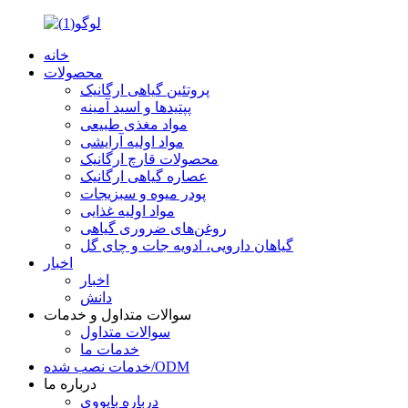
خانه
محصولات
پروتئین گیاهی ارگانیک
پپتیدها و اسید آمینه
مواد مغذی طبیعی
مواد اولیه آرایشی
محصولات قارچ ارگانیک
عصاره گیاهی ارگانیک
پودر میوه و سبزیجات
مواد اولیه غذایی
روغن‌های ضروری گیاهی
گیاهان دارویی، ادویه جات و چای گل
اخبار
اخبار
دانش
سوالات متداول و خدمات
سوالات متداول
خدمات ما
خدمات نصب شده/ODM
درباره ما
درباره بایووی