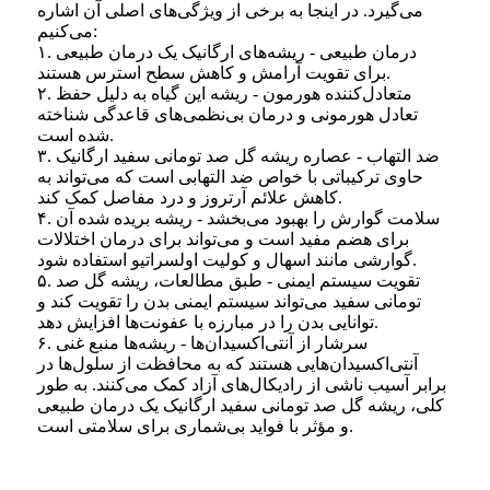
می‌گیرد. در اینجا به برخی از ویژگی‌های اصلی آن اشاره
می‌کنیم:
۱. درمان طبیعی - ریشه‌های ارگانیک یک درمان طبیعی
برای تقویت آرامش و کاهش سطح استرس هستند.
۲. متعادل‌کننده هورمون - ریشه این گیاه به دلیل حفظ
تعادل هورمونی و درمان بی‌نظمی‌های قاعدگی شناخته
شده است.
۳. ضد التهاب - عصاره ریشه گل صد تومانی سفید ارگانیک
حاوی ترکیباتی با خواص ضد التهابی است که می‌تواند به
کاهش علائم آرتروز و درد مفاصل کمک کند.
۴. سلامت گوارش را بهبود می‌بخشد - ریشه بریده شده آن
برای هضم مفید است و می‌تواند برای درمان اختلالات
گوارشی مانند اسهال و کولیت اولسراتیو استفاده شود.
۵. تقویت سیستم ایمنی - طبق مطالعات، ریشه گل صد
تومانی سفید می‌تواند سیستم ایمنی بدن را تقویت کند و
توانایی بدن را در مبارزه با عفونت‌ها افزایش دهد.
۶. سرشار از آنتی‌اکسیدان‌ها - ریشه‌ها منبع غنی
آنتی‌اکسیدان‌هایی هستند که به محافظت از سلول‌ها در
برابر آسیب ناشی از رادیکال‌های آزاد کمک می‌کنند. به طور
کلی، ریشه گل صد تومانی سفید ارگانیک یک درمان طبیعی
و مؤثر با فواید بی‌شماری برای سلامتی است.