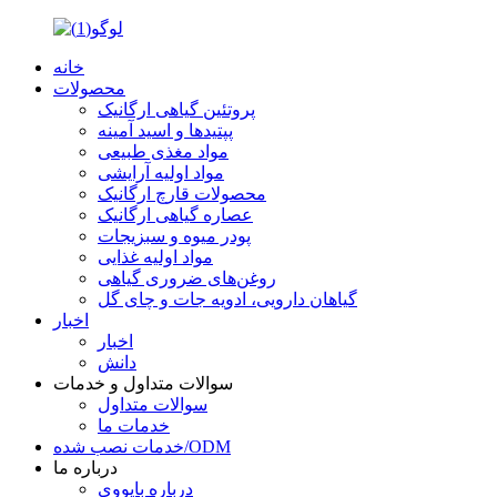
خانه
محصولات
پروتئین گیاهی ارگانیک
پپتیدها و اسید آمینه
مواد مغذی طبیعی
مواد اولیه آرایشی
محصولات قارچ ارگانیک
عصاره گیاهی ارگانیک
پودر میوه و سبزیجات
مواد اولیه غذایی
روغن‌های ضروری گیاهی
گیاهان دارویی، ادویه جات و چای گل
اخبار
اخبار
دانش
سوالات متداول و خدمات
سوالات متداول
خدمات ما
خدمات نصب شده/ODM
درباره ما
درباره بایووی