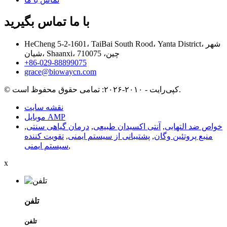
با ما تماس بگیرید
HeCheng 5-2-1601، TaiBai South Rood، Yanta District، شهر
شیان، Shaanxi، چین، 710075
‎+86-029-88899075‎
grace@biowaycn.com
© کپی‌رایت - ۲۰۱۰-۲۰۲۶: تمامی حقوق محفوظ است.
نقشه سایت
موبایل AMP
خواص ضد التهابی
,
آنتی اکسیدان طبیعی
,
درمان گیاهی سنتی
,
منبع پروتئین وگان
,
پشتیبانی از سیستم ایمنی
,
تقویت کننده
,
سیستم ایمنی
x
تلفن
تلفن