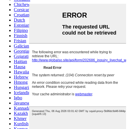
Chichewa
Corsican
Croatian
Dutch
Estonian
Filipino
Finnish
Frisian
Galician
Georgian
Gujarati
Haitian
Hausa
Hawaiian
Hebrew
Hmong
Hungarian
Icelandic
Igbo
Javanese
Kannada
Kazakh
Khmer
Kurdish
Kyrgyz