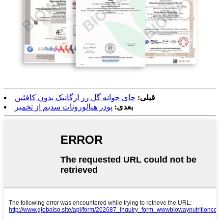
قبلی:
چای جوانه گل رز ارگانیک بدون کافئین
بعدی:
پودر هیالورونات سدیم از تخمیر