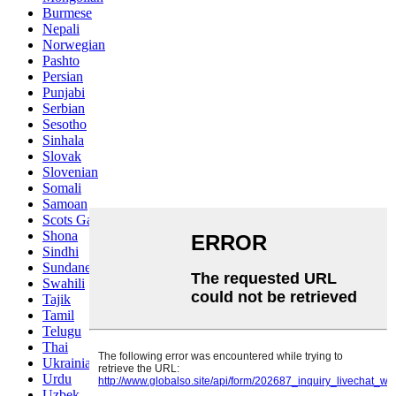
Burmese
Nepali
Norwegian
Pashto
Persian
Punjabi
Serbian
Sesotho
Sinhala
Slovak
Slovenian
Somali
Samoan
Scots Gaelic
Shona
Sindhi
Sundanese
Swahili
Tajik
Tamil
Telugu
Thai
Ukrainian
Urdu
Uzbek