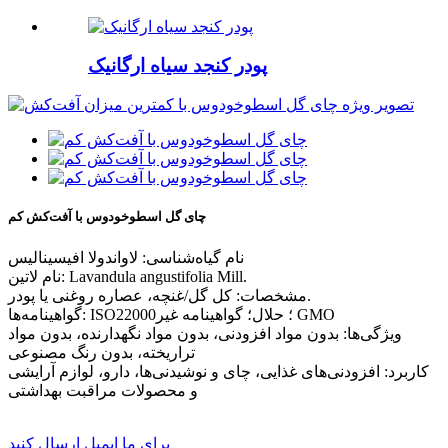
پودر کنجد سیاه ارگانیک
چای گل اسطوخودوس با آفت‌کش کم
نام گیاه‌شناسی: لاواندولا افیسینالیس
نام لاتین: Lavandula angustifolia Mill.
مشخصات: کل گل/غنچه، عصاره روغنی یا پودر.
گواهینامه‌ها: ISO22000؛ حلال؛ گواهینامه غیر GMO
ویژگی‌ها: بدون مواد افزودنی، بدون مواد نگهدارنده، بدون مواد
تراریخته، بدون رنگ مصنوعی
کاربرد: افزودنی‌های غذایی، چای و نوشیدنی‌ها، دارو، لوازم آرایشی
و محصولات مراقبت بهداشتی
برای ما ایمیل ارسال کنید