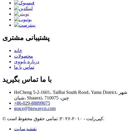
پشتیبانی مشتری
خانه
محصولات
درباره بایووی
تماس با ما
با ما تماس بگیرید
HeCheng 5-2-1601، TaiBai South Rood، Yanta District، شهر
شیان، Shaanxi، چین، 710075
‎+86-029-88899075‎
grace@biowaycn.com
© کپی‌رایت - ۲۰۱۰-۲۰۲۶: تمامی حقوق محفوظ است.
نقشه سایت