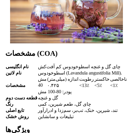
مشخصات (COA)
چای گل و غنچه اسطوخودوس کم آفت‌کش
نام انگلیسی
اسطوخودوس (Lavandula angustifolia Mill).
نام لاتین
ناخالصی
خاکستر
رطوبت
اندازه (میلی‌متر)
مش
40
<1٪
<5٪
<13٪
۰.۴۲۵
مشخصات
پودر: 80-100 مش
گل و غنچه
قطعه دست دوم
چای گل، طعم شیرین، کمی
رنگ
تند، شیرین، خنک، تب‌بر، سم‌زدا و ادرارآور
تابع اصلی
تبلیغات و سانشاین
روش خشک
ویژگی‌ها