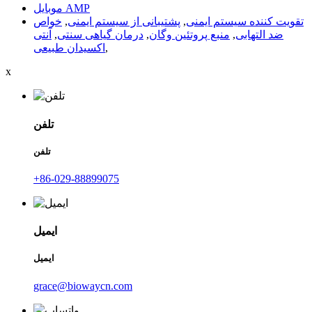
موبایل AMP
تقویت کننده سیستم ایمنی
,
پشتیبانی از سیستم ایمنی
,
خواص
ضد التهابی
,
منبع پروتئین وگان
,
درمان گیاهی سنتی
,
آنتی
,
اکسیدان طبیعی
x
تلفن
تلفن
‎+86-029-88899075‎
ایمیل
ایمیل
grace@biowaycn.com