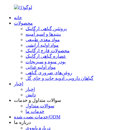
خانه
محصولات
پروتئین گیاهی ارگانیک
پپتیدها و اسید آمینه
مواد مغذی طبیعی
مواد اولیه آرایشی
محصولات قارچ ارگانیک
عصاره گیاهی ارگانیک
پودر میوه و سبزیجات
مواد اولیه غذایی
روغن‌های ضروری گیاهی
گیاهان دارویی، ادویه جات و چای گل
اخبار
اخبار
دانش
سوالات متداول و خدمات
سوالات متداول
خدمات ما
خدمات نصب شده/ODM
درباره ما
درباره بایووی