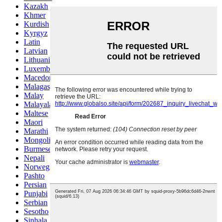
Kazakh
Khmer
Kurdish
Kyrgyz
Latin
Latvian
Lithuanian
Luxembou..
Macedonian
Malagasy
Malay
Malayalam
Maltese
Maori
Marathi
Mongolian
Burmese
Nepali
Norwegian
Pashto
Persian
Punjabi
Serbian
Sesotho
Sinhala