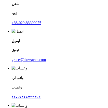
تلفن
تلفن
‎+86-029-88899075‎
ایمیل
ایمیل
grace@biowaycn.com
واتساپ
واتساپ
۸۶-۱۷۸۶۸۷۴۴۳۰۶