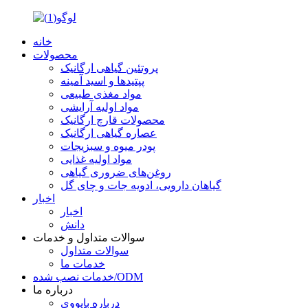
خانه
محصولات
پروتئین گیاهی ارگانیک
پپتیدها و اسید آمینه
مواد مغذی طبیعی
مواد اولیه آرایشی
محصولات قارچ ارگانیک
عصاره گیاهی ارگانیک
پودر میوه و سبزیجات
مواد اولیه غذایی
روغن‌های ضروری گیاهی
گیاهان دارویی، ادویه جات و چای گل
اخبار
اخبار
دانش
سوالات متداول و خدمات
سوالات متداول
خدمات ما
خدمات نصب شده/ODM
درباره ما
درباره بایووی