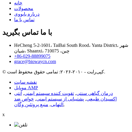
خانه
محصولات
درباره بایووی
تماس با ما
با ما تماس بگیرید
HeCheng 5-2-1601، TaiBai South Rood، Yanta District، شهر
شیان، Shaanxi، چین، 710075
‎+86-029-88899075‎
grace@biowaycn.com
© کپی‌رایت - ۲۰۱۰-۲۰۲۶: تمامی حقوق محفوظ است.
نقشه سایت
موبایل AMP
درمان گیاهی سنتی
,
تقویت کننده سیستم ایمنی
,
آنتی
اکسیدان طبیعی
,
پشتیبانی از سیستم ایمنی
,
خواص ضد
,
التهابی
,
منبع پروتئین وگان
x