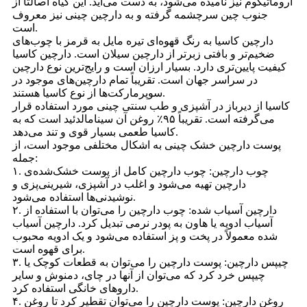
آروماتیکوم نیز نامیده می‌شود، به دست می‌آید. این گیاه اصالتاً از
جنوب چین سرچشمه گرفته و به دارچین چینی نیز معروف
است.
دارچین کاسیا به رنگ قهوه‌ای تیره مایل به قرمز با چوب‌های
ضخیم‌تر و بافتی زبرتر از دارچین سیلان است. دارچین کاسیا
کیفیت پایین‌تری دارد. بسیار ارزان است و رایج‌ترین نوع دارچین
در سراسر جهان است. تقریباً تمام دارچین‌های موجود در
سوپرمارکت‌ها از نوع کاسیا هستند.
کاسیا از دیرباز در آشپزی و طب سنتی چینی مورد استفاده قرار
می‌گرفته است. تقریباً ۹۵٪ روغن آن سینامالدئید است که به
کاسیا طعمی بسیار قوی و تند می‌دهد.
پوست دارچین خشک چینی به اشکال مختلفی موجود است، از
جمله:
۱. چوب دارچین: چوب دارچین کامل از پوست خشک‌شده‌ی
دارچین تهیه می‌شود و اغلب در آشپزی، شیرینی‌پزی و
نوشیدنی‌ها استفاده می‌شود.
۲. دارچین آسیاب شده: چوب دارچین را می‌توان با استفاده از
آسیاب ادویه یا هاون به پودر نرمی تبدیل کرد. دارچین آسیاب
شده معمولاً در پخت و پز استفاده می‌شود و یک ادویه محبوب
برای قهوه است.
۳. چیپس دارچین: پوست دارچین را می‌توان به قطعات کوچک یا
چیپس خرد کرد که می‌توان از آنها در چای، دمنوش و سایر
داروهای خانگی استفاده کرد.
۴. روغن دارچین: پوست دارچین را می‌توان تقطیر کرد تا روغن