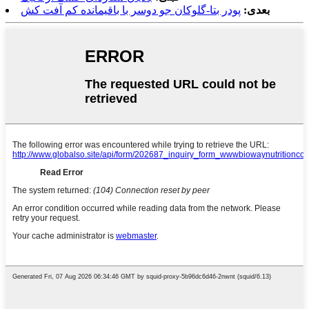
بعدی:
پودر بتا-گلوکان جو دوسر با باقیمانده کم آفت کش