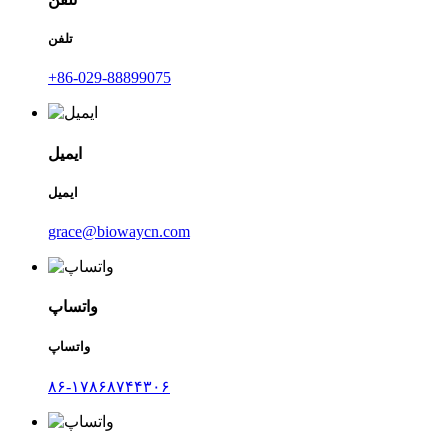
تلفن
‎+86-029-88899075‎
ایمیل
ایمیل
grace@biowaycn.com
واتساپ
واتساپ
۸۶-۱۷۸۶۸۷۴۴۳۰۶