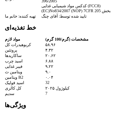
396/2005
کدکس مواد شیمیایی غذایی (FCC8)
(EC)No834/2007 (NOP) 7CFR بخش 205
تایید شده توسط: آقای چنگ
تهیه کننده: خانم ما
خط تغذیه‌ای
مشخصات (گرم/100 گرم)
مواد لازم
۵۸.۹۶
کربوهیدرات کل
۴.۳۲
پروتئین
۲۰.۶۲
ساکاریدها
۶.۸۸
اسید چرب
۹.۲۲
فیبر غذایی
۹.۰
ویتامین ث
۰.۰۴
ویتامین B2
32
اسید فولیک
۲۰۲۵ کیلوژول
کل کالری
7
سدیم
ویژگی‌ها