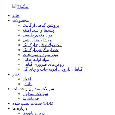
خانه
محصولات
پروتئین گیاهی ارگانیک
پپتیدها و اسید آمینه
مواد مغذی طبیعی
مواد اولیه آرایشی
محصولات قارچ ارگانیک
عصاره گیاهی ارگانیک
پودر میوه و سبزیجات
مواد اولیه غذایی
روغن‌های ضروری گیاهی
گیاهان دارویی، ادویه جات و چای گل
اخبار
اخبار
دانش
سوالات متداول و خدمات
سوالات متداول
خدمات ما
خدمات نصب شده/ODM
درباره ما
درباره بایووی