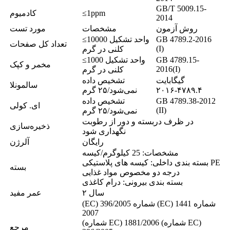
GB/T 5009.15-
≤1ppm
کادمیوم
2014
روش آزمون
مشخصات
مورد تست
GB 4789.2-2016
≤10000 واحد تشکیل
تعداد کل صفحات
(I)
کلنی در گرم
GB 4789.15-
≤1000 واحد تشکیل
مخمر و کپک
2016(I)
کلنی در گرم
گیگابایت
تشخیص داده
سالمونلا
۴۷۸۹.۴-۲۰۱۶
نمی‌شود/۲۵ گرم
GB 4789.38-2012
تشخیص داده
ای. کولی
(II)
نمی‌شود/۲۵ گرم
در ظرف دربسته و دور از رطوبت
ذخیره‌سازی
نگهداری شود
رایگان
آلرژن
مشخصات: 25 کیلوگرم/کیسه
بسته بندی داخلی: کیسه های پلاستیکی PE
بسته
درجه دو مخصوص مواد غذایی
بسته بندی بیرونی: درام کاغذی
۲ سال
عمر مفید
(EC) شماره 396/2005 (EC) شماره 1441
2007
(شماره EC) 1881/2006 (شماره EC)
مرجع