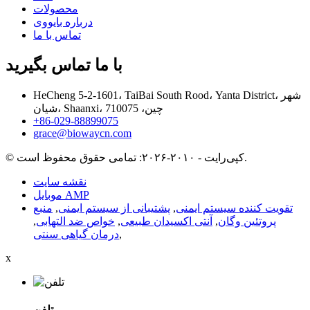
محصولات
درباره بایووی
تماس با ما
با ما تماس بگیرید
HeCheng 5-2-1601، TaiBai South Rood، Yanta District، شهر
شیان، Shaanxi، چین، 710075
‎+86-029-88899075‎
grace@biowaycn.com
© کپی‌رایت - ۲۰۱۰-۲۰۲۶: تمامی حقوق محفوظ است.
نقشه سایت
موبایل AMP
تقویت کننده سیستم ایمنی
,
پشتیبانی از سیستم ایمنی
,
منبع
پروتئین وگان
,
آنتی اکسیدان طبیعی
,
خواص ضد التهابی
,
,
درمان گیاهی سنتی
x
تلفن