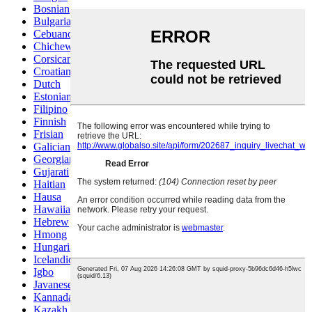
Bosnian
Bulgarian
Cebuano
Chichewa
Corsican
Croatian
Dutch
Estonian
Filipino
Finnish
Frisian
Galician
Georgian
Gujarati
Haitian
Hausa
Hawaiian
Hebrew
Hmong
Hungarian
Icelandic
Igbo
Javanese
Kannada
Kazakh