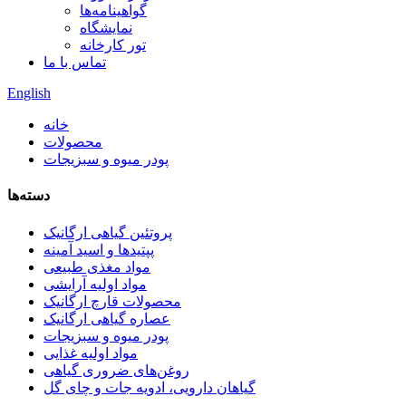
گواهینامه‌ها
نمایشگاه
تور کارخانه
تماس با ما
English
خانه
محصولات
پودر میوه و سبزیجات
دسته‌ها
پروتئین گیاهی ارگانیک
پپتیدها و اسید آمینه
مواد مغذی طبیعی
مواد اولیه آرایشی
محصولات قارچ ارگانیک
عصاره گیاهی ارگانیک
پودر میوه و سبزیجات
مواد اولیه غذایی
روغن‌های ضروری گیاهی
گیاهان دارویی، ادویه جات و چای گل