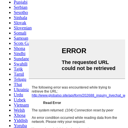
Punjabi
Serbian
Sesotho
Sinhala
Slovak
Slovenian
Somali
Samoan
Scots Gaelic
Shona
Sindhi
Sundanese
Swahili
Tajik
Tamil
Telugu
Thai
Ukrainian
Urdu
Uzbek
Vietnamese
Welsh
Xhosa
Yiddish
Yoruba