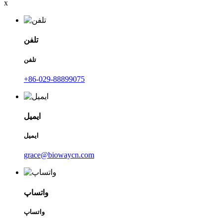
x
تلفن
تلفن
‎+86-029-88899075‎
ایمیل
ایمیل
grace@biowaycn.com
واتساپ
واتساپ