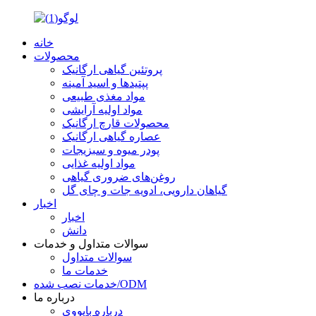
خانه
محصولات
پروتئین گیاهی ارگانیک
پپتیدها و اسید آمینه
مواد مغذی طبیعی
مواد اولیه آرایشی
محصولات قارچ ارگانیک
عصاره گیاهی ارگانیک
پودر میوه و سبزیجات
مواد اولیه غذایی
روغن‌های ضروری گیاهی
گیاهان دارویی، ادویه جات و چای گل
اخبار
اخبار
دانش
سوالات متداول و خدمات
سوالات متداول
خدمات ما
خدمات نصب شده/ODM
درباره ما
درباره بایووی