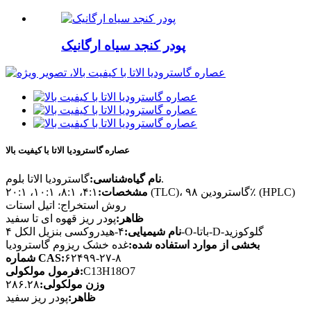
پودر کنجد سیاه ارگانیک
عصاره گاسترودیا الاتا با کیفیت بالا
گاسترودیا الاتا بلوم.
نام گیاه‌شناسی:
۴:۱، ۸:۱، ۱۰:۱، ۲۰:۱ (TLC)، گاسترودین ۹۸٪ (HPLC)
مشخصات:
روش استخراج: اتیل استات
ظاهر:
پودر ریز قهوه ای تا سفید
۴-هیدروکسی بنزیل الکل ۴-O-باتا-D-گلوکوزید
نام شیمیایی:
بخشی از موارد استفاده شده:
غده خشک ریزوم گاسترودیا
۶۲۴۹۹-۲۷-۸
شماره CAS:
C13H18O7
فرمول مولکولی:
وزن مولکولی:
۲۸۶.۲۸
ظاهر:
پودر ریز سفید