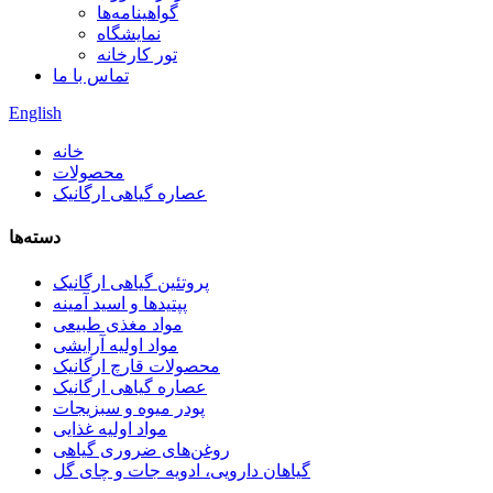
گواهینامه‌ها
نمایشگاه
تور کارخانه
تماس با ما
English
خانه
محصولات
عصاره گیاهی ارگانیک
دسته‌ها
پروتئین گیاهی ارگانیک
پپتیدها و اسید آمینه
مواد مغذی طبیعی
مواد اولیه آرایشی
محصولات قارچ ارگانیک
عصاره گیاهی ارگانیک
پودر میوه و سبزیجات
مواد اولیه غذایی
روغن‌های ضروری گیاهی
گیاهان دارویی، ادویه جات و چای گل