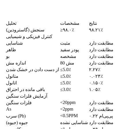
نتایج
مشخصات
تحلیل
۹۸.۲۱٪
≥۹۸.۰٪
سنجش (گاسترودین)
کنترل فیزیکی و شیمیایی
مطابقت دارد
مثبت
شناسایی
مطابقت دارد
پودر سفید
ظاهر
مطابقت دارد
مشخصه
بو
مطابقت دارد
80 مش
اندازه مش
۲.۲۷٪
≤5.0٪
از دست دادن در خشک شدن
۰.۰۲۴٪
≤5.0٪
متانول
۰.۱۵۰٪
≤5.0٪
اتانول
۱.۰۵٪
≤3.0٪
باقی مانده در احتراق
آزمایش فلزات سنگین
<20ppm
مطابقت دارد
فلزات سنگین
As
<2ppm
مطابقت دارد
<0.5PPM
۰.۲۲ پی‌پی‌ام
سرب (Pb)
مطابقت دارد
شناسایی نشده
جیوه (جیوه)