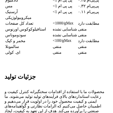
۰.۲۵ پی‌پی‌ام
<1 پی پی ام
کادمیوم
۰.۳۲ پی‌پی‌ام
<1 پی پی ام
مس
۰.۱۱ پی‌پی‌ام
<1 پی پی ام
آرسنیک
میکروبیولوژیکی
<1000/gMax
مطابقت دارد
تعداد کل صفحات
منفی
شناسایی نشده
استافیلوکوکوس اورنوس
منفی
شناسایی نشده
سودوموناس
<100/gMax
مطابقت دارد
مخمر و کپک
منفی
منفی
سالمونلا
منفی
منفی
ای. کولی
جزئیات تولید
محصولات ما با استفاده از اقدامات سختگیرانه کنترل کیفیت و
رعایت استانداردهای بالای فرآیندهای تولید تولید می‌شوند. ما
ایمنی و کیفیت محصول خود را در اولویت قرار می‌دهیم و
اطمینان حاصل می‌کنیم که الزامات نظارتی و گواهینامه‌های
صنعتی را برآورده می‌کند. هدف از این تعهد به کیفیت، ایجاد