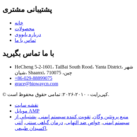
پشتیبانی مشتری
خانه
محصولات
درباره بایووی
تماس با ما
با ما تماس بگیرید
HeCheng 5-2-1601، TaiBai South Rood، Yanta District، شهر
شیان، Shaanxi، چین، 710075
‎+86-029-88899075‎
grace@biowaycn.com
© کپی‌رایت - ۲۰۱۰-۲۰۲۶: تمامی حقوق محفوظ است.
نقشه سایت
موبایل AMP
منبع پروتئین وگان
,
تقویت کننده سیستم ایمنی
,
پشتیبانی از
سیستم ایمنی
,
خواص ضد التهابی
,
درمان گیاهی سنتی
,
آنتی
,
اکسیدان طبیعی