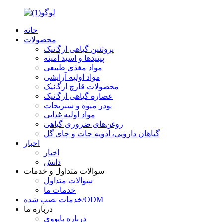
خانه
محصولات
پروتئین گیاهی ارگانیک
پپتیدها و اسید آمینه
مواد مغذی طبیعی
مواد اولیه آرایشی
محصولات قارچ ارگانیک
عصاره گیاهی ارگانیک
پودر میوه و سبزیجات
مواد اولیه غذایی
روغن‌های ضروری گیاهی
گیاهان دارویی، ادویه جات و چای گل
اخبار
اخبار
دانش
سوالات متداول و خدمات
سوالات متداول
خدمات ما
خدمات نصب شده/ODM
درباره ما
درباره بایووی