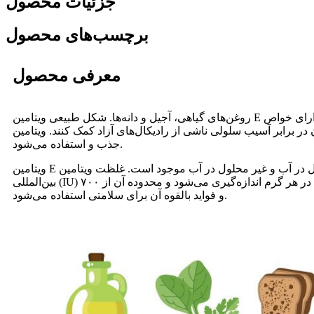
جزئیات محصول
برچسب‌های محصول
معرفی محصول
روغن‌های گیاهی، آجیل و دانه‌ها. شکل طبیعی ویتامین E از چهار نوع مختلف توکوفرول (آلفا، بتا، گاما و دلتا) و چهار توکوترینول (آلفا، بتا، گاما و دلتا) تشکیل شده است. این هشت ترکیب همگی دارای خواص
دیکال‌های آزاد کمک کنند. ویتامین E طبیعی اغلب نسبت به ویتامین E مصنوعی توصیه می‌شود زیرا بهتر توسط بدن
جذب و استفاده می‌شود.
ویتامین E طبیعی به اشکال مختلفی مانند روغن، پودر، محلول در آب و غیر محلول در آب موجود است. غلظت ویتامین E نیز بسته به کاربرد مورد نظر می‌تواند متفاوت باشد. مقدار ویتامین E معمولاً با واحد
بین‌المللی (IU) در هر گرم اندازه‌گیری می‌شود و محدوده آن از ۷۰۰ IU/g تا ۱۲۱۰ IU/g است. ویتامین E طبیعی معمولاً به عنوان مکمل غذایی، افزودنی غذایی و در لوازم آرایشی به دلیل خواص آنتی‌اکسیدانی
و فواید بالقوه آن برای سلامتی استفاده می‌شود.