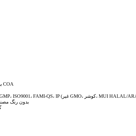
۵۰٪ CWS، بین ۹۰٪ تا ۱۱۰٪ از ادعای COA
بدون مواد افزودنی، بدون مواد نگهدارنده، بدون GMO، 
ک