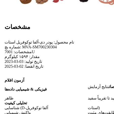
مشخصات
نام محصول: پودر دی-آلفا توکوفریل استات
شماره بچ: MVA-SM700230304
مشخصات: 7001U
مقدار: ۱۵۹۴ کیلوگرم
تاریخ تولید: 03-03-2023
تاریخ انقضا: 02-03-2025
آزمون
اقلام
ات
نتایج آزمایش
فیزیکی
&
شیمیایی
داده‌ها
 تا تقریباً سفید
ظاهر
تحلیلی
کیفیت
استات)
شناسایی (D-آلفا توکوفریل
بقت‌های مثبت
واکنش شیمیایی