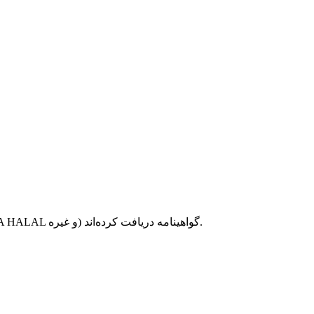
سری ویتامین E طبیعی توسط SC، FSSC 22000، NSF-cGMP، ISO9001، FAMI-QS، IP (غیر GMO، کوشر، MUI HALAL/ARA HALAL و غیره) گواهینامه دریافت کرده‌اند.