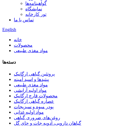
گواهینامه‌ها
نمایشگاه
تور کارخانه
تماس با ما
English
خانه
محصولات
مواد مغذی طبیعی
دسته‌ها
پروتئین گیاهی ارگانیک
پپتیدها و اسید آمینه
مواد مغذی طبیعی
مواد اولیه آرایشی
محصولات قارچ ارگانیک
عصاره گیاهی ارگانیک
پودر میوه و سبزیجات
مواد اولیه غذایی
روغن‌های ضروری گیاهی
گیاهان دارویی، ادویه جات و چای گل