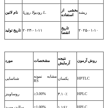
بخشی از
ریشه
رودیولا روزیا L.
نام لاتین
استفاده
تاریخ
۲۰۲۵-۰۱-۱۰
۲۰۲۳-۰۱-۱۱
تاریخ تولید
انقضا
نتیجه
روش آزمون
مشخصات
مورد
آزمایش
مشابه نمونه
HPTLC
یکسان
شناسایی
RS
≥3.00%
HPLC
۳.۱۰٪
روساوینز
≥1.00%
HPLC
۱.۱۶٪
سالیدروسید