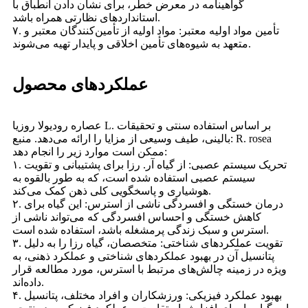
گواهینامه در معرض خطر، برای نشان دادن انطباق با
استانداردهای نظارتی همراه باشد.
۷. تأمین مواد اولیه معتبر: مواد اولیه از تأمین‌کنندگان معتبر و
متعهد به شیوه‌های تأمین اخلاقی و پایدار تهیه می‌شوند.
عملکردهای محصول
عصاره رودیولا روزیا L. بر اساس استفاده سنتی و تحقیقات
بالینی، طیف وسیعی از مزایا را ارائه می‌دهد. منبع: R. rosea
ممکن است موارد زیر را انجام دهد:
۱. تحریک سیستم عصبی: از گیاه آر. رزا برای پشتیبانی و تقویت
سیستم عصبی استفاده شده است، که به طور بالقوه به
هوشیاری و پاسخگویی کلی ذهن کمک می‌کند.
۲. درمان خستگی و افسردگی ناشی از استرس: این گیاه برای
کاهش خستگی و احساس افسردگی که می‌تواند ناشی از
استرس و سبک زندگی پرمشغله باشد، استفاده شده است.
۳. تقویت عملکردهای شناختی: متخصصان، گیاه رزا را به دلیل
پتانسیل آن در بهبود عملکردهای شناختی و عملکرد ذهنی، به
ویژه در زمینه چالش‌های مرتبط با استرس، مورد مطالعه قرار
داده‌اند.
۴. بهبود عملکرد فیزیکی: ورزشکاران و افراد مختلف، پتانسیل