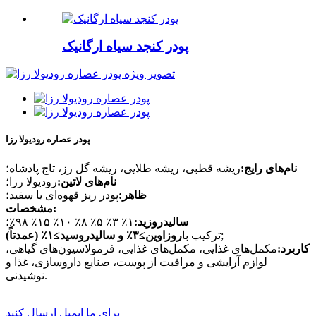
پودر کنجد سیاه ارگانیک
پودر عصاره رودیولا رزا
نام‌های رایج:
ریشه قطبی، ریشه طلایی، ریشه گل رز، تاج پادشاه؛
نام‌های لاتین:
رودیولا رزا؛
ظاهر:
پودر ریز قهوه‌ای یا سفید؛
مشخصات:
سالیدروزید:
۱٪ ۳٪ ۵٪ ۸٪ ۱۰٪ ۱۵٪ ۹۸٪؛
;
ترکیب با
روزاوین≥۳٪ و سالیدروسید≥۱٪ (عمدتاً)
کاربرد:
مکمل‌های غذایی، مکمل‌های غذایی، فرمولاسیون‌های گیاهی،
لوازم آرایشی و مراقبت از پوست، صنایع داروسازی، غذا و
نوشیدنی.
برای ما ایمیل ارسال کنید