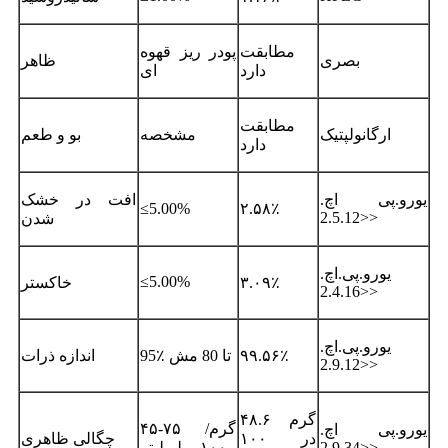
مطابقت
پودر ریز قهوه
بصری
ظاهر
دارد
ای
مطابقت
ارگانولپتیک
مشخصه
بو و طعم
دارد
یورو.پی اچ.
افت در خشک
≤5.00%
۲.۵۸٪
<2.5.12>
شدن
یورو.پی.اچ.
≤5.00%
۳.۰۹٪
خاکستر
<2.4.16>
یورو.پی.اچ.
۹۹.۵۶٪
95٪ تا 80 مش
اندازه ذرات
<2.9.12>
۴۸.۶ گرم
۴۵-۷۵ گرم/
یورو.پی اچ.
در ۱۰۰
چگالی ظاهری
<2.9.34>
۱۰۰ میلی‌لیتر