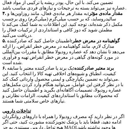
تضمین می‌کند. با این حال، پودر ریشه یا ترکیبی از مواد فعال
عصاره نیز می‌تواند بسته به ترجیحات و نیازهای فردی مناسب باشد.
۴. مقدار ماده‌ی مؤثر:
به مقدار هر ماده‌ی فعال، مانند روزاوین‌ها و
سالیدروساید، که بر حسب میلی‌گرم (میلی‌گرم) روی برچسب
مکمل ذکر شده‌اند، توجه کنید. این اطلاعات به شما کمک می‌کند تا
مطمئن شوید که دوز کافی و استانداردی از ترکیبات فعال را
دریافت می‌کنید.
۵. گواهینامه در معرض خطر:
اطمینان حاصل کنید که صادرکننده
مدارک لازم، مانند گواهینامه در معرض خطر انقراض، را ارائه
می‌دهد تا نشان دهد که عصاره رودیولا مطابق با مقررات بین‌المللی
در مورد گونه‌های گیاهی در معرض خطر انقراض تهیه و فرآوری
شده است.
۶. برند معتبر صادرکننده:
یک برند یا صادرکننده معتبر با سابقه
کیفیت، انطباق و شیوه‌های اخلاقی تهیه کالا را انتخاب کنید. این
می‌تواند به تضمین یکپارچگی و ایمنی محصول وارداتی کمک کند.
با در نظر گرفتن این عوامل، می‌توانید هنگام وارد کردن مکمل‌های
عصاره رودیولا، تصمیمات آگاهانه‌ای بگیرید و اطمینان حاصل کنید
که محصولات مطابق با استانداردهای کیفیت، الزامات نظارتی و
نیازهای خاص سلامتی شما هستند.
تداخلات دارویی
اگر در نظر دارید که مصرف رودیولا را همراه با داروهای روانگردان
ادامه دهید، قطعاً باید با پزشک تجویزکننده مشورت کنید، حتی اگر
هیچ تداخل دارویی مستندی به جز MAOIها وجود نداشته باشد.