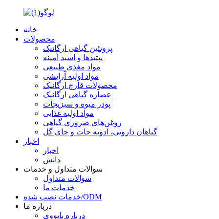
خانه
محصولات
پروتئین گیاهی ارگانیک
پپتیدها و اسید آمینه
مواد مغذی طبیعی
مواد اولیه آرایشی
محصولات قارچ ارگانیک
عصاره گیاهی ارگانیک
پودر میوه و سبزیجات
مواد اولیه غذایی
روغن‌های ضروری گیاهی
گیاهان دارویی، ادویه جات و چای گل
اخبار
اخبار
دانش
سوالات متداول و خدمات
سوالات متداول
خدمات ما
خدمات نصب شده/ODM
درباره ما
درباره بایووی