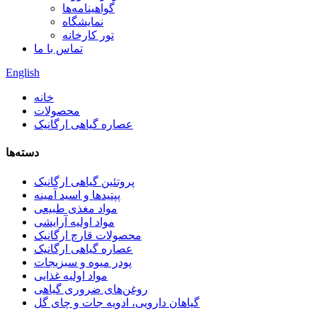
گواهینامه‌ها
نمایشگاه
تور کارخانه
تماس با ما
English
خانه
محصولات
عصاره گیاهی ارگانیک
دسته‌ها
پروتئین گیاهی ارگانیک
پپتیدها و اسید آمینه
مواد مغذی طبیعی
مواد اولیه آرایشی
محصولات قارچ ارگانیک
عصاره گیاهی ارگانیک
پودر میوه و سبزیجات
مواد اولیه غذایی
روغن‌های ضروری گیاهی
گیاهان دارویی، ادویه جات و چای گل