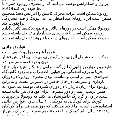
براون و همکارانش توصیه می‌کنند که از مصرف رودیولا همراه با
MAOIها خودداری کنید.
رودیولا ممکن است اثرات محرک کافئین را افزایش دهد؛ همچنین
ممکن است اثر داروهای ضد اضطراب، آنتی‌بیوتیک و ضد افسردگی
را تقویت کند.
رودیولا ممکن است در دوزهای بالاتر بر تجمع پلاکت‌ها تأثیر بگذارد.
رودیولا ممکن است با قرص‌های ضدبارداری تداخل داشته باشد.
رودیولا ممکن است با داروهای دیابت یا تیروئید تداخل داشته باشد.
عوارض جانبی
عموماً غیرمعمول و خفیف است.
ممکن است شامل آلرژی، تحریک‌پذیری، بی‌خوابی، افزایش فشار
خون و درد قفسه سینه باشد.
شایع‌ترین عوارض جانبی (طبق گفته براون و همکارانش) عبارتند از:
تحریک‌پذیری، آشفتگی، بی‌خوابی، اضطراب و سردرد گاه‌به‌گاه.
شواهدی مبنی بر ایمنی و مناسب بودن مصرف رودیولا در دوران
بارداری و شیردهی در حال حاضر در دسترس نیست و بنابراین
رودیولا برای زنان باردار یا در دوران شیردهی توصیه نمی‌شود. به
همین ترتیب، ایمنی و دوز مصرفی برای کودکان نیز اثبات نشده
است. براون و گربارگ خاطرنشان می‌کنند که رودیولا در دوزهای
کوچک برای کودکانی به کوچکی ۱۰ سال بدون عوارض جانبی
استفاده شده است، اما تأکید می‌کنند که دوز مصرفی برای کودکان
(۸ تا ۱۲ سال) باید کوچک و با دقت تنظیم شود تا از تحریک بیش از
حد جلوگیری شود.