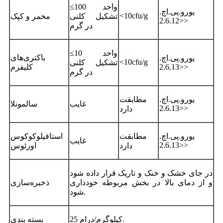
≤100 واحد
یورو.پی.اچ.
<10cfu/g
تشکیل کلنی
مخمر و کپک
<2.6.12>
در گرم
≤10 واحد
باکتری‌های
یورو.پی.اچ.
<10cfu/g
تشکیل کلنی
<2.6.13>
کلیفرم
در گرم
یورو.پی.اچ.
مطابقت
غایب
سالمونلا
<2.6.13>
دارد
یورو.پی.اچ.
مطابقت
استافیلوکوکوس
غایب
<2.6.13>
دارد
اورئوس
در جای خشک و خنک و تاریک قرار داده شود
و از دمای بالا در بخش مربوطه خودداری
ذخیره‌سازی
شود.
25 کیلوگرم/درام.
بسته بندی