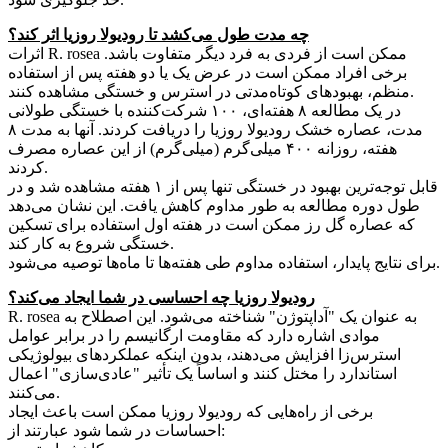
چه مدت طول می‌کشد تا رودیولا روزیا اثر کند؟
اثرات R. rosea ممکن است از فردی به فرد دیگر متفاوت باشد.
برخی افراد ممکن است در عرض یک یا دو هفته پس از استفاده
منظم، بهبودهای کوتاه‌مدتی در استرس و خستگی مشاهده کنند.
در یک مطالعه ۸ هفته‌ای، ۱۰۰ شرکت‌کننده با خستگی طولانی
مدت، عصاره خشک رودیولا روزیا را دریافت کردند. آنها به مدت ۸
هفته، روزانه ۴۰۰ میلی‌گرم (میلی‌گرم) از این عصاره مصرف
کردند.
قابل توجه‌ترین بهبود در خستگی تنها پس از ۱ هفته مشاهده شد و در
طول دوره مطالعه به طور مداوم کاهش یافت. این نشان می‌دهد
که عصاره گل رز ممکن است در هفته اول استفاده برای تسکین
خستگی شروع به کار کند.
برای نتایج پایدار، استفاده مداوم طی هفته‌ها تا ماه‌ها توصیه می‌شود.
رودیولا روزیا چه احساسی در شما ایجاد می‌کند؟
R. rosea به عنوان یک "آداپتوژن" شناخته می‌شود. این اصطلاح به
موادی اشاره دارد که مقاومت ارگانیسم را در برابر عوامل
استرس‌زا افزایش می‌دهند، بدون اینکه عملکردهای بیولوژیکی
استاندارد را مختل کنند و اساساً یک تأثیر "عادی‌سازی" اعمال
می‌کنند.
برخی از راه‌هایی که رودیولا روزیا ممکن است باعث ایجاد
احساسات در شما شود عبارتند از: