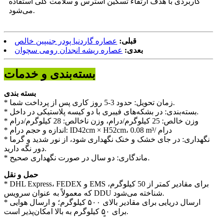
کاربردی با هدف ارتقاء تسکین استرس و سلامت کلی استفاده
می‌شود.
قبلی:
عصاره گاردنیا پودر جنیپین خالص
بعدی:
عصاره ریشه انجدان رومی سچوان
بسته‌بندی و خدمات
بسته بندی
* زمان تحویل: حدود 3-5 روز کاری پس از پرداخت شما.
* بسته‌بندی: در بشکه‌های فیبری با دو کیسه پلاستیکی در داخل.
* وزن خالص: 25 کیلوگرم/درام، وزن ناخالص: 28 کیلوگرم/درام
* اندازه و حجم درام: ID42cm × H52cm، 0.08 m³/ درام
* نگهداری: در جای خشک و خنک نگهداری شود، از نور شدید و گرما
دور نگه دارید.
* ماندگاری: دو سال در صورت نگهداری صحیح.
حمل و نقل
* DHL Express، FEDEX و EMS برای مقادیر کمتر از 50 کیلوگرم،
که معمولاً به عنوان سرویس DDU شناخته می‌شود.
* ارسال دریایی برای مقادیر بالای ۵۰۰ کیلوگرم؛ و ارسال هوایی
برای ۵۰ کیلوگرم به بالا امکان‌پذیر است.