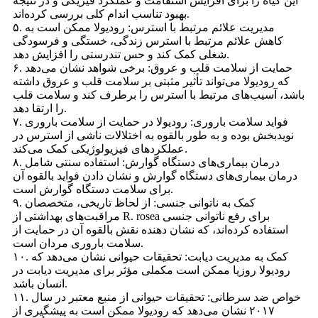
این گیاه را برای افزایش استقامت و عملکرد فیزیکی و در نتیجه
بهبود تناسب اندام کلی بررسی کرده‌اند.
۵. مدیریت علائم مرتبط با استرس: رودیولا ممکن است به
کاهش علائم مرتبط با استرس زندگی، خستگی و فرسودگی
شغلی کمک کند و حس تندرستی را افزایش دهد.
۶. حمایت از سلامت قلب و عروق: برخی شواهد نشان می‌دهد
که رودیولا می‌تواند تأثیر مثبتی بر سلامت قلب و عروق داشته
باشد، آسیب‌های مرتبط با استرس را برطرف کند و سلامت قلب
را ارتقا دهد.
۷. فواید سلامت باروری: رودیولا در حمایت از سلامت باروری
نویدبخش بوده و به طور بالقوه به اختلالات ناشی از استرس در
عملکردهای فیزیولوژیکی کمک می‌کند.
۸. درمان بیماری‌های دستگاه گوارش: استفاده سنتی شامل
درمان بیماری‌های دستگاه گوارش و نشان دادن فواید بالقوه آن
برای سلامت دستگاه گوارش است.
۹. کمک به ناتوانی جنسی: از لحاظ تاریخی، متخصصان
مراقبت‌های بهداشتی از R. rosea برای رفع ناتوانی جنسی
استفاده کرده‌اند، که نشان دهنده نقش بالقوه آن در حمایت از
سلامت باروری مردان است.
۱۰. کمک به مدیریت دیابت: تحقیقات حیوانی نشان می‌دهد که
رودیولا روزیا ممکن است مکملی مؤثر برای مدیریت دیابت در
انسان باشد.
۱۱. خواص ضد سرطانی: تحقیقات حیوانی از منبع معتبر در سال
۲۰۱۷ نشان می‌دهد که رودیولا ممکن است به پیشگیری از