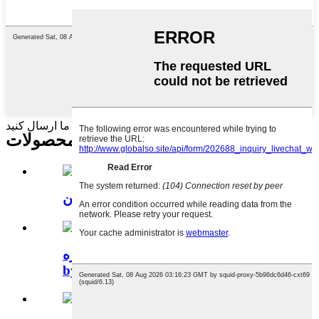
پیام خود را اینجا بنویسید و برای ما ارسال کنید
مرتبط
محصولات
پودر لیکوریتین خالص عصاره شیرین بیان
پودر عصاره Dendrobium Candidum
by Ratio