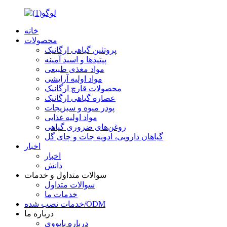
خانه
محصولات
پروتئین گیاهی ارگانیک
پپتیدها و اسید آمینه
مواد مغذی طبیعی
مواد اولیه آرایشی
محصولات قارچ ارگانیک
عصاره گیاهی ارگانیک
پودر میوه و سبزیجات
مواد اولیه غذایی
روغن‌های ضروری گیاهی
گیاهان دارویی، ادویه جات و چای گل
اخبار
اخبار
دانش
سوالات متداول و خدمات
سوالات متداول
خدمات ما
خدمات نصب شده/ODM
درباره ما
درباره بایووی