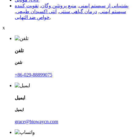
پشتیبانی از سیستم ایمنی
,
منبع پروتئین وگان
,
تقویت کننده
سیستم ایمنی
,
درمان گیاهی سنتی
,
آنتی اکسیدان طبیعی
,
,
خواص ضد التهابی
x
تلفن
تلفن
‎+86-029-88899075‎
ایمیل
ایمیل
grace@biowaycn.com