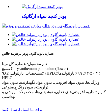
پودر کنجد سیاه ارگانیک
عصاره بابونه گاوی، پودر پارتنولید خالص
نام محصول: عصاره گل مینا
منبع: Chrysanthemum parthenium(flower)
مشخصات: پارتنولید: ≥۹۸٪ (HPLC)؛ ۰.۳٪-۳٪، ۹۹٪ پارتنولیدها
HPLC
ویژگی‌ها: بدون مواد افزودنی، بدون مواد نگهدارنده، بدون مواد
تراریخته، بدون رنگ مصنوعی
کاربرد: دارو، افزودنی‌های غذایی، نوشیدنی‌ها، محصولات آرایشی و
بهداشتی
برای ما ایمیل ارسال کنید