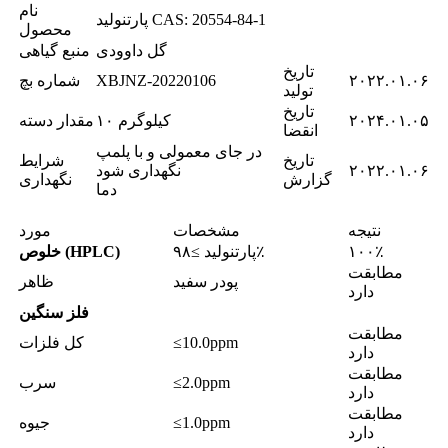
نام
پارتنولید CAS: 20554-84-1
محصول
گل داوودی
منبع گیاهی
تاریخ
۲۰۲۲.۰۱.۰۶
XBJNZ-20220106
شماره بچ
تولید
تاریخ
۲۰۲۴.۰۱.۰۵
۱۰ کیلوگرم
مقدار دسته
انقضا
در جای معمولی و با پلمپ
تاریخ
شرایط
۲۰۲۲.۰۱.۰۶
نگهداری شود
گزارش
نگهداری
دما
نتیجه
مشخصات
مورد
۱۰۰٪
پارتنولید ≥۹۸٪
خلوص (HPLC)
مطابقت
پودر سفید
ظاهر
دارد
فلز سنگین
مطابقت
≤10.0ppm
کل فلزات
دارد
مطابقت
≤2.0ppm
سرب
دارد
مطابقت
≤1.0ppm
جیوه
دارد