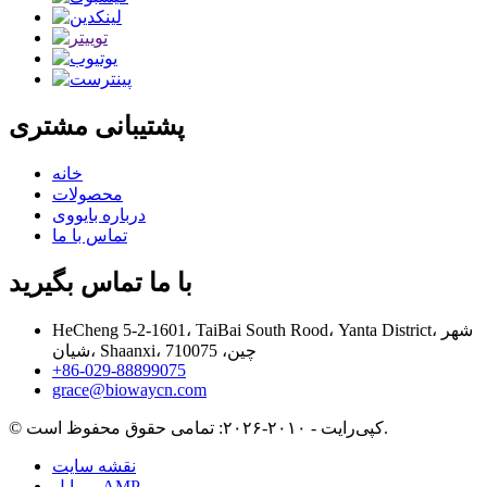
پشتیبانی مشتری
خانه
محصولات
درباره بایووی
تماس با ما
با ما تماس بگیرید
HeCheng 5-2-1601، TaiBai South Rood، Yanta District، شهر
شیان، Shaanxi، چین، 710075
‎+86-029-88899075‎
grace@biowaycn.com
© کپی‌رایت - ۲۰۱۰-۲۰۲۶: تمامی حقوق محفوظ است.
نقشه سایت
موبایل AMP