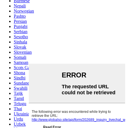
Burmese
Nepali
Norwegian
Pashto
Persian
Punjabi
Serbian
Sesotho
Sinhala
Slovak
Slovenian
Somali
Samoan
Scots Gaelic
Shona
Sindhi
Sundanese
Swahili
Tajik
Tamil
Telugu
Thai
Ukrainian
Urdu
Uzbek