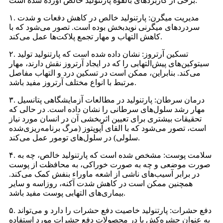
برخی از کاربردهای بالقوه پارتنولید خالص آورده شده است:
۱. مدیریت میگرن: پارتنولید خالص در کاهش دفعات و شدت
سردردهای میگرنی نویدبخش بوده است. تصور می‌شود که با
کاهش التهاب و مهار تجمع پلاکت‌ها عمل می‌کند.
۲. تسکین آرتروز: نشان داده شده است که پارتنولید تولید
سیتوکین‌های پیش‌التهابی را که در ایجاد آرتروز نقش دارند، مهار
می‌کند. بنابراین، ممکن است در تسکین درد و التهاب مفاصل
مرتبط با انواع مختلف آرتروز مفید باشد.
۳. درمان سرطان: پارتنولید در مطالعات آزمایشگاهی پتانسیل
مهار رشد سلول‌های سرطانی را نشان داده است. در حالی که
تحقیقات بیشتری برای تعیین اثربخشی آن در انسان مورد نیاز
است، تصور می‌شود که با القای آپوپتوز (مرگ برنامه‌ریزی‌شده
سلولی) در سلول‌های تومور عمل می‌کند.
۴. سلامت پوست: مشخص شده است که پارتنولید خالص، چه به
صورت موضعی و چه به صورت خوراکی، به محافظت از پوست
در برابر آسیب‌های ناشی از اشعه ماوراء بنفش کمک می‌کند.
همچنین ممکن است در کاهش شدت آکنه، روزاسه و سایر
بیماری‌های التهابی پوست مفید باشد.
۵. دفع حشرات: پارتنولید خاصیت دفع حشرات را دارد و می‌تواند
به عنوان حشره‌کش یا در محصولات دفع حشرات مورد استفاده